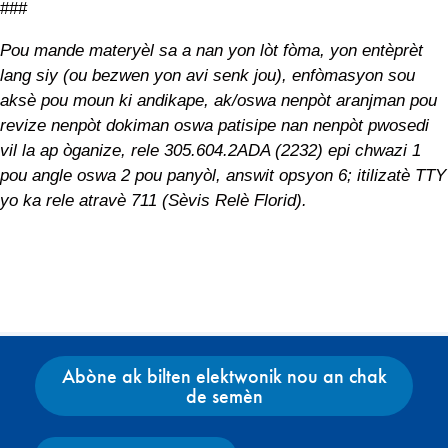
###
Pou mande materyèl sa a nan yon lòt fòma, yon entèprèt
lang siy (ou bezwen yon avi senk jou), enfòmasyon sou
aksè pou moun ki andikape, ak/oswa nenpòt aranjman pou
revize nenpòt dokiman oswa patisipe nan nenpòt pwosedi
vil la ap òganize, rele 305.604.2ADA (2232) epi chwazi 1
pou angle oswa 2 pou panyòl, answit opsyon 6; itilizatè TTY
yo ka rele atravè 711 (Sèvis Relè Florid).
Abòne ak bilten elektwonik nou an chak
de semèn