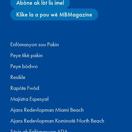
Abòne ak lòt lis imel
Klike la a pou wè MBMagazine
Facebook
X
Instagram
YouTube
Enfòmasyon sou Pakin
Peye tikè pakin
Peye bòdwo
Resikle
Rapòte Fwòd
Majistra Espesyal
Ajans Redevlopman Miami Beach
Ajans Redevlopman Kominotè North Beach
Sèvis ak Enfòmasyon ADA