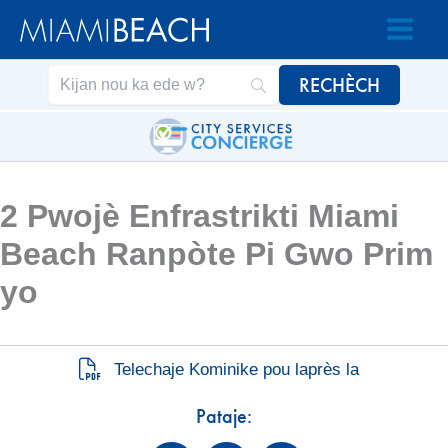
Ale
Ale
nan
nan
Kontni
kontni
an
2 Pwojè Enfrastrikti Miami
Beach Ranpòte Pi Gwo Prim
yo
Telechaje Kominike pou laprès la
Pataje: