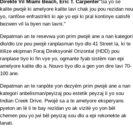
Direktè Vil Miami Beach, Eric T. Carpenter
"Sa yo se
kalite pwojè ki amelyore kalite lavi chak jou pou rezidan nou
yo, ranfòse enfrastrikti ki aje yo epi ki pral kontinye satisfè
bezwen vil la byen nan lavni."
Depatman an te resevwa yon prim pwojè ane a nan kategori
dlo/dlo ize pou pwojè ranplasman tiyo dlo 41 Street la, ki te
itilize ekipman Foraj Direksyonèl Orizontal (HDD) pou
ranplase tiyo ki fin vye yo, ogmante fyab sistèm nan epi
amelyore kalite dlo a. Nouvo tiyo dlo a gen yon dire lavi 70-
100 ane.
Depatman an te ranpòte yon dezyèm prim pwojè ane a nan
kategori anbelisman/peyizaj pou estetik peyzaj li yo sou
Indian Creek Drive. Pwojè sa a te amelyore eksperyans
pyeton an lè li te bay rezidan yo ak vizitè yo yon bèl
chemen pou yo jwi bèl peyizaj sou dlo a epi rekonekte ak
lanati.