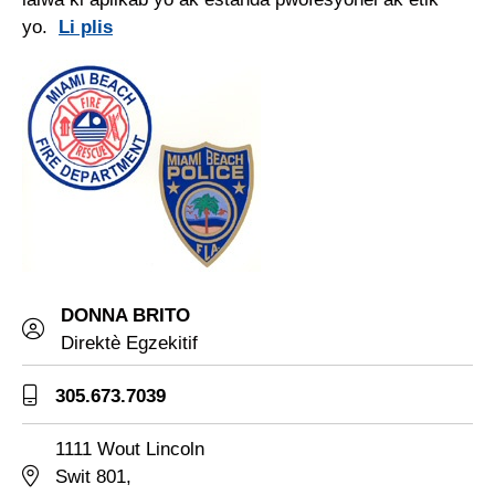
yo.
Li plis
DONNA BRITO
Direktè Egzekitif
305.673.7039
1111 Wout Lincoln
Swit 801,