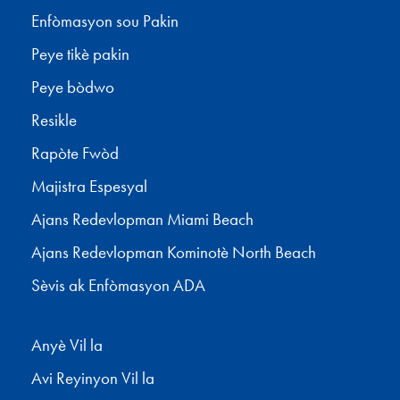
Enfòmasyon sou Pakin
Peye tikè pakin
Peye bòdwo
Resikle
Rapòte Fwòd
Majistra Espesyal
Ajans Redevlopman Miami Beach
Ajans Redevlopman Kominotè North Beach
Sèvis ak Enfòmasyon ADA
Anyè Vil la
Avi Reyinyon Vil la