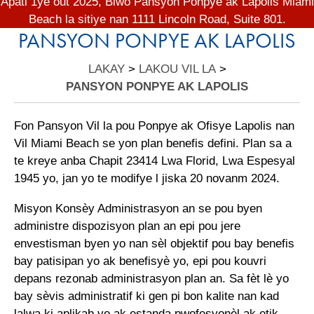
Apati 1ye out 2025, Biwo Pansyon Ponpye ak Lapolis Miami
Beach la sitiye nan 1111 Lincoln Road, Suite 801.
PANSYON PONPYE AK LAPOLIS
LAKAY
>
LAKOU VIL LA
>
PANSYON PONPYE AK LAPOLIS
Fon Pansyon Vil la pou Ponpye ak Ofisye Lapolis nan
Vil Miami Beach se yon plan benefis defini. Plan sa a
te kreye anba Chapit 23414 Lwa Florid, Lwa Espesyal
1945 yo, jan yo te modifye l jiska 20 novanm 2024.
Misyon Konsèy Administrasyon an se pou byen
administre dispozisyon plan an epi pou jere
envestisman byen yo nan sèl objektif pou bay benefis
bay patisipan yo ak benefisyè yo, epi pou kouvri
depans rezonab administrasyon plan an. Sa fèt lè yo
bay sèvis administratif ki gen pi bon kalite nan kad
lalwa ki aplikab yo ak estanda pwofesyonèl ak etik