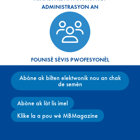
ADMINISTRASYON AN
FOUNISÈ SÈVIS PWOFESYONÈL
Abòne ak bilten elektwonik nou an chak
de semèn
Abòne ak lòt lis imel
Klike la a pou wè MBMagazine
Facebook
X
Instagram
YouTube