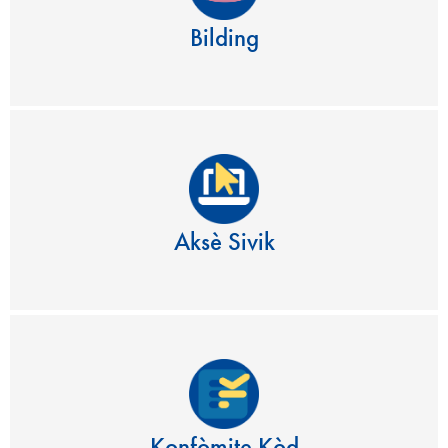
Bilding
Aksè Sivik
Konfòmite Kòd