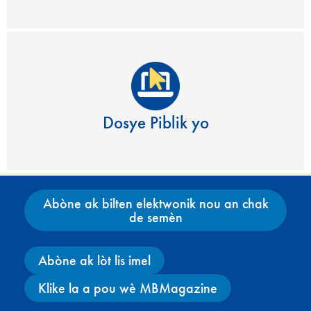
Dosye Piblik yo
Abòne ak bilten elektwonik nou an chak
de semèn
Abòne ak lòt lis imel
Klike la a pou wè MBMagazine