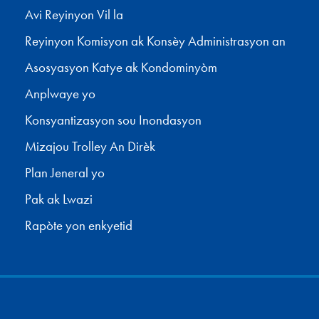
Avi Reyinyon Vil la
Reyinyon Komisyon ak Konsèy Administrasyon an
Asosyasyon Katye ak Kondominyòm
Anplwaye yo
Konsyantizasyon sou Inondasyon
Mizajou Trolley An Dirèk
Plan Jeneral yo
Pak ak Lwazi
Rapòte yon enkyetid