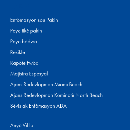
Facebook
X
Instagram
YouTube
Enfòmasyon sou Pakin
Peye tikè pakin
Peye bòdwo
Resikle
Rapòte Fwòd
Majistra Espesyal
Ajans Redevlopman Miami Beach
Ajans Redevlopman Kominotè North Beach
Sèvis ak Enfòmasyon ADA
Anyè Vil la