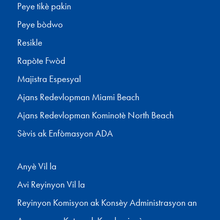
Peye tikè pakin
Peye bòdwo
Resikle
Rapòte Fwòd
Majistra Espesyal
Ajans Redevlopman Miami Beach
Ajans Redevlopman Kominotè North Beach
Sèvis ak Enfòmasyon ADA
Anyè Vil la
Avi Reyinyon Vil la
Reyinyon Komisyon ak Konsèy Administrasyon an