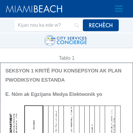
Ale
Ale
nan
nan
Kontni
kontni
an
Tablo 1
SEKSYON 1 KRITÈ POU KONSEPSYON AK PLAN
PWODIKSYON ESTANDA
E. Nòm ak Egzijans Medya Elektwonik yo