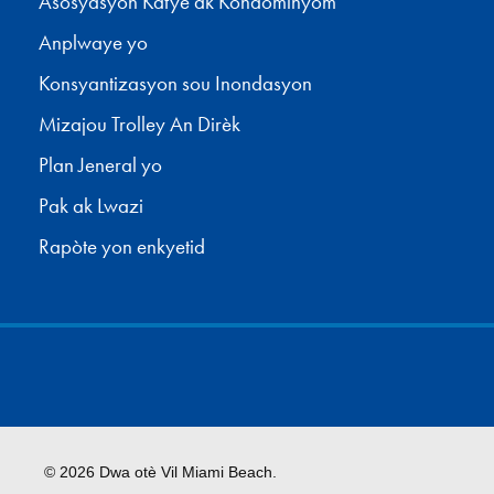
Asosyasyon Katye ak Kondominyòm
Anplwaye yo
Konsyantizasyon sou Inondasyon
Mizajou Trolley An Dirèk
Plan Jeneral yo
Pak ak Lwazi
Rapòte yon enkyetid
© 2026 Dwa otè Vil Miami Beach.