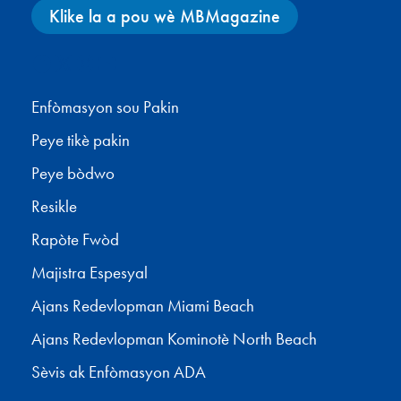
Klike la a pou wè MBMagazine
Facebook
X
Instagram
YouTube
Enfòmasyon sou Pakin
Peye tikè pakin
Peye bòdwo
Resikle
Rapòte Fwòd
Majistra Espesyal
Ajans Redevlopman Miami Beach
Ajans Redevlopman Kominotè North Beach
Sèvis ak Enfòmasyon ADA