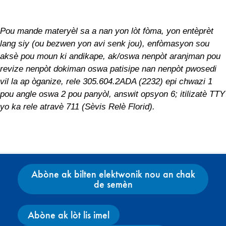
Pou mande materyèl sa a nan yon lòt fòma, yon entèprèt
lang siy (ou bezwen yon avi senk jou), enfòmasyon sou
aksè pou moun ki andikape, ak/oswa nenpòt aranjman pou
revize nenpòt dokiman oswa patisipe nan nenpòt pwosedi
vil la ap òganize, rele 305.604.2ADA (2232) epi chwazi 1
pou angle oswa 2 pou panyòl, answit opsyon 6; itilizatè TTY
yo ka rele atravè 711 (Sèvis Relè Florid).
Abòne ak bilten elektwonik nou an chak
de semèn
Abòne ak lòt lis imel