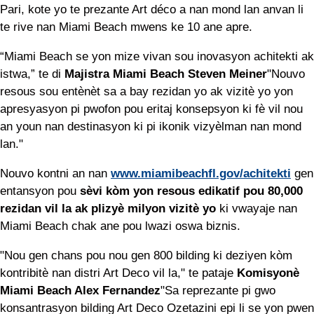
Pari, kote yo te prezante Art déco a nan mond lan anvan li
te rive nan Miami Beach mwens ke 10 ane apre.
“Miami Beach se yon mize vivan sou inovasyon achitekti ak
istwa,” te di
Majistra Miami Beach Steven Meiner
"Nouvo
resous sou entènèt sa a bay rezidan yo ak vizitè yo yon
apresyasyon pi pwofon pou eritaj konsepsyon ki fè vil nou
an youn nan destinasyon ki pi ikonik vizyèlman nan mond
lan."
Nouvo kontni an nan
www.miamibeachfl.gov/achitekti
gen
entansyon pou
sèvi kòm yon resous edikatif pou 80,000
rezidan vil la ak plizyè milyon vizitè yo
ki vwayaje nan
Miami Beach chak ane pou lwazi oswa biznis.
"Nou gen chans pou nou gen 800 bilding ki deziyen kòm
kontribitè nan distri Art Deco vil la," te pataje
Komisyonè
Miami Beach Alex Fernandez
"Sa reprezante pi gwo
konsantrasyon bilding Art Deco Ozetazini epi li se yon pwen