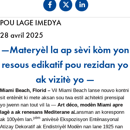
POU LAGE IMEDYA
28 avril 2025
—Materyèl la ap sèvi kòm yon
resous edikatif pou rezidan yo
ak vizitè yo —
Miami Beach, Florid –
Vil Miami Beach lanse nouvo kontni
sit entènèt ki mete aksan sou twa estil achitekti prensipal
yo jwenn nan tout vil la —
Art déco, modèn Miami apre
lagè a ak renesans Mediterane a
Lansman an koresponn
yèm
ak 100yèm lan.
anivèsè Ekspozisyon Entènasyonal
Atizay Dekoratif ak Endistriyèl Modèn nan lane 1925 nan