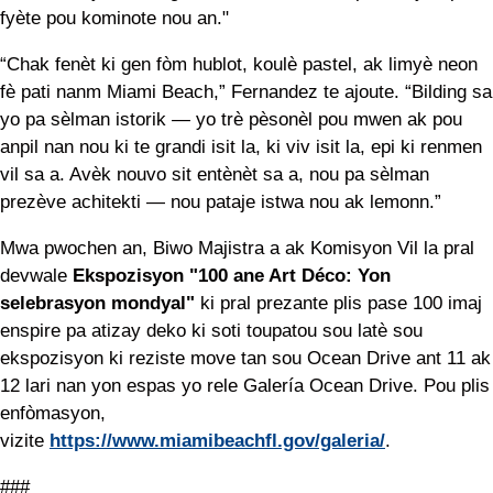
fyète pou kominote nou an."
“Chak fenèt ki gen fòm hublot, koulè pastel, ak limyè neon
fè pati nanm Miami Beach,” Fernandez te ajoute. “Bilding sa
yo pa sèlman istorik — yo trè pèsonèl pou mwen ak pou
anpil nan nou ki te grandi isit la, ki viv isit la, epi ki renmen
vil sa a. Avèk nouvo sit entènèt sa a, nou pa sèlman
prezève achitekti — nou pataje istwa nou ak lemonn.”
Mwa pwochen an, Biwo Majistra a ak Komisyon Vil la pral
devwale
Ekspozisyon "100 ane Art Déco: Yon
selebrasyon mondyal"
ki pral prezante plis pase 100 imaj
enspire pa atizay deko ki soti toupatou sou latè
sou
ekspozisyon ki reziste move tan sou Ocean Drive ant 11 ak
12 lari nan yon espas yo rele Galería Ocean Drive. Pou plis
enfòmasyon,
vizite
https://www.miamibeachfl.gov/galeria/
.
###