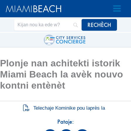
Ale
Ale
nan
nan
Kontni
kontni
an
Plonje nan achitekti istorik
Miami Beach la avèk nouvo
kontni entènèt
Telechaje Kominike pou laprès la
Pataje: