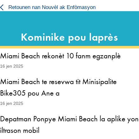
Ale
Ale
Retounen nan Nouvèl ak Enfòmasyon
nan
nan
Kontni
kontni
an
Kominike pou laprès
Miami Beach rekonèt 10 fanm egzanplè
16 jen 2025
Miami Beach te resevwa tit Minisipalite
Bike305 pou Ane a
16 jen 2025
Depatman Ponpye Miami Beach la aplike yon
iltrason mobil