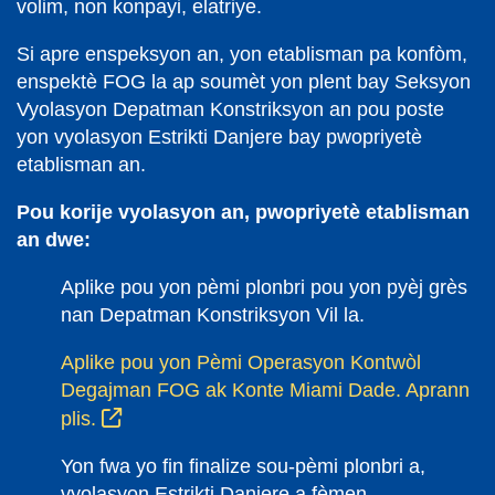
volim, non konpayi, elatriye.
Si apre enspeksyon an, yon etablisman pa konfòm,
enspektè FOG la ap soumèt yon plent bay Seksyon
Vyolasyon Depatman Konstriksyon an pou poste
yon vyolasyon Estrikti Danjere bay pwopriyetè
etablisman an.
Pou korije vyolasyon an, pwopriyetè etablisman
an dwe:
Aplike pou yon pèmi plonbri pou yon pyèj grès
nan Depatman Konstriksyon Vil la.
Aplike pou yon Pèmi Operasyon Kontwòl
Degajman FOG ak Konte Miami Dade. Aprann
plis.
Yon fwa yo fin finalize sou-pèmi plonbri a,
vyolasyon Estrikti Danjere a fèmen.