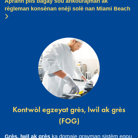
Aprann plis bagay sou ankourajman ak
règleman konsènan enèji solè nan Miami Beach
Kontwòl egzeyat grès, lwil ak grès
(FOG)
Grès, lwil ak grès
ka domaje gravman sistèm egou