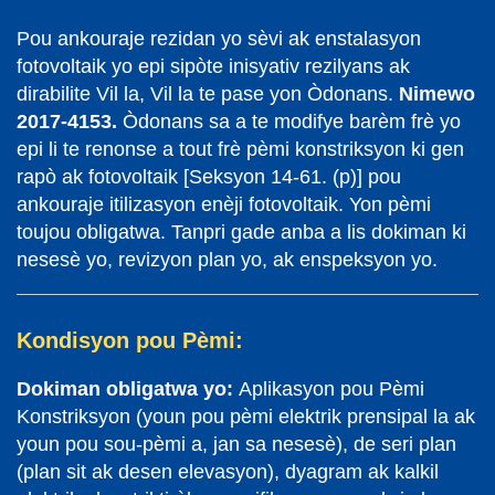
Pou ankouraje rezidan yo sèvi ak enstalasyon
fotovoltaik yo epi sipòte inisyativ rezilyans ak
dirabilite Vil la, Vil la te pase yon Òdonans.
Nimewo
2017-4153.
Òdonans sa a te modifye barèm frè yo
epi li te renonse a tout frè pèmi konstriksyon ki gen
rapò ak fotovoltaik [Seksyon 14-61. (p)] pou
ankouraje itilizasyon enèji fotovoltaik. Yon pèmi
toujou obligatwa. Tanpri gade anba a lis dokiman ki
nesesè yo, revizyon plan yo, ak enspeksyon yo.
Kondisyon pou Pèmi:
Dokiman obligatwa yo:
Aplikasyon pou Pèmi
Konstriksyon (youn pou pèmi elektrik prensipal la ak
youn pou sou-pèmi a, jan sa nesesè), de seri plan
(plan sit ak desen elevasyon), dyagram ak kalkil