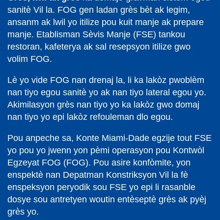
sanitè Vil la. FOG gen ladan grès bèt ak legim,
ansanm ak lwil yo itilize pou kuit manje ak prepare
manje. Etablisman Sèvis Manje (FSE) tankou
restoran, kafeterya ak sal resepsyon itilize gwo
volim FOG.
Lè yo vide FOG nan drenaj la, li ka lakòz pwoblèm
nan tiyo egou sanitè yo ak nan tiyo lateral egou yo.
Akimilasyon grès nan tiyo yo ka lakòz gwo domaj
nan tiyo yo epi lakòz refouleman dlo egou.
Pou anpeche sa, Konte Miami-Dade egzije tout FSE
yo pou yo jwenn yon pèmi operasyon pou Kontwòl
Egzeyat FOG (FOG). Pou asire konfòmite, yon
enspektè nan Depatman Konstriksyon Vil la fè
enspeksyon peryodik sou FSE yo epi li rasanble
dosye sou antretyen woutin entèseptè grès ak pyèj
grès yo.