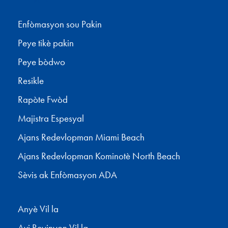
Enfòmasyon sou Pakin
Peye tikè pakin
Peye bòdwo
Resikle
Rapòte Fwòd
Majistra Espesyal
Ajans Redevlopman Miami Beach
Ajans Redevlopman Kominotè North Beach
Sèvis ak Enfòmasyon ADA
Anyè Vil la