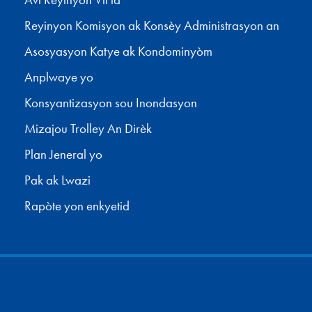
Avi Reyinyon Vil la
Reyinyon Komisyon ak Konsèy Administrasyon an
Asosyasyon Katye ak Kondominyòm
Anplwaye yo
Konsyantizasyon sou Inondasyon
Mizajou Trolley An Dirèk
Plan Jeneral yo
Pak ak Lwazi
Rapòte yon enkyetid