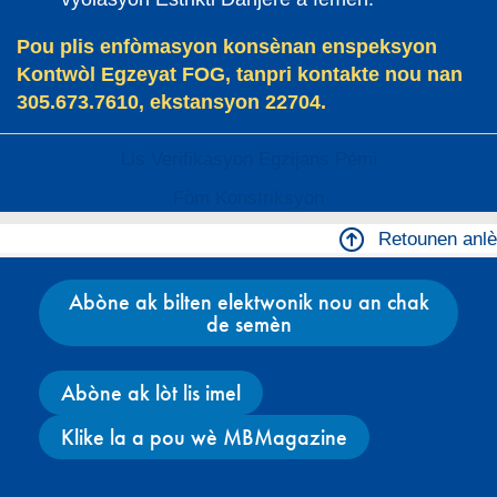
Pou plis enfòmasyon konsènan enspeksyon
Kontwòl Egzeyat FOG, tanpri kontakte nou nan
305.673.7610, ekstansyon 22704.
Lis Verifikasyon Egzijans Pèmi
Fòm Konstriksyon
Retounen anlè
Abòne ak bilten elektwonik nou an chak
de semèn
Abòne ak lòt lis imel
Klike la a pou wè MBMagazine
Facebook
X
Instagram
YouTube