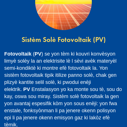
Sistèm Solè Fotovoltaik (PV)
Fotovoltaik
(
PV
) se yon tèm ki kouvri konvèsyon
limyè solèy la an elektrisite lè l sèvi avèk materyèl
semi-kondiktè ki montre efè fotovoltaik la. Yon
sistèm fotovoltaik tipik itilize panno solè, chak gen
plizyè kantite selil solè, ki pwodui enèji
elektrik.
PV
Enstalasyon yo ka monte sou tè, sou do
kay, oswa sou miray. Sistèm solè fotovoltaik la gen
yon avantaj espesifik kòm yon sous enèji: yon fwa
enstale, fonksyònman li pa jenere okenn polisyon
epi li pa jenere okenn emisyon gaz ki lakòz efè
tèmik.