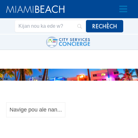
Ale
Ale
nan
nan
Kontni
kontni
an
Navige pou ale nan...