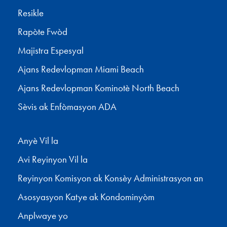
Resikle
Rapòte Fwòd
Majistra Espesyal
Ajans Redevlopman Miami Beach
Ajans Redevlopman Kominotè North Beach
Sèvis ak Enfòmasyon ADA
Anyè Vil la
Avi Reyinyon Vil la
Reyinyon Komisyon ak Konsèy Administrasyon an
Asosyasyon Katye ak Kondominyòm
Anplwaye yo