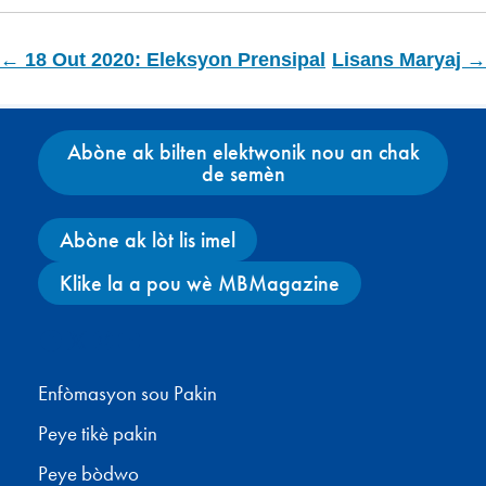
← 18 Out 2020: Eleksyon Prensipal
Lisans Maryaj →
Abòne ak bilten elektwonik nou an chak
de semèn
Abòne ak lòt lis imel
Klike la a pou wè MBMagazine
Facebook
X
Instagram
YouTube
Enfòmasyon sou Pakin
Peye tikè pakin
Peye bòdwo