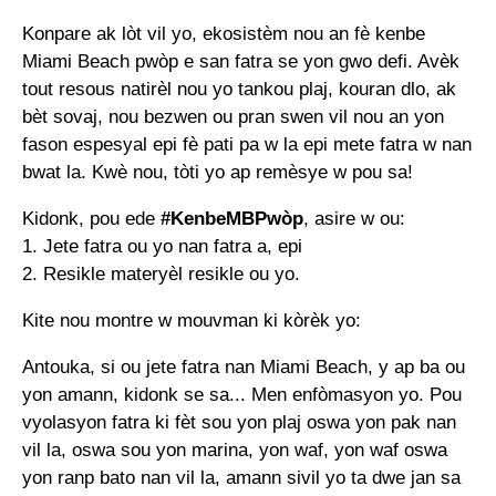
Konpare ak lòt vil yo, ekosistèm nou an fè kenbe
Miami Beach pwòp e san fatra se yon gwo defi. Avèk
tout resous natirèl nou yo tankou plaj, kouran dlo, ak
bèt sovaj, nou bezwen ou pran swen vil nou an yon
fason espesyal epi fè pati pa w la epi mete fatra w nan
bwat la. Kwè nou, tòti yo ap remèsye w pou sa!
Kidonk, pou ede
#KenbeMBPwòp
, asire w ou:
1. Jete fatra ou yo nan fatra a, epi
2. Resikle materyèl resikle ou yo.
Kite nou montre w mouvman ki kòrèk yo:
Antouka, si ou jete fatra nan Miami Beach, y ap ba ou
yon amann, kidonk se sa... Men enfòmasyon yo. Pou
vyolasyon fatra ki fèt sou yon plaj oswa yon pak nan
vil la, oswa sou yon marina, yon waf, yon waf oswa
yon ranp bato nan vil la, amann sivil yo ta dwe jan sa