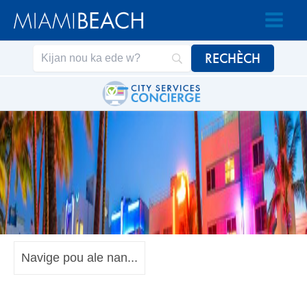
Ale
Ale
nan
nan
Kontni
kontni
an
Navige pou ale nan...