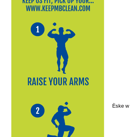
Èske w