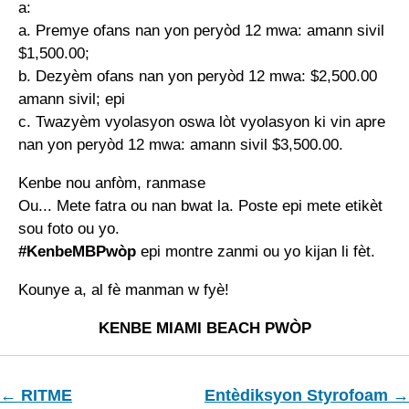
a:
a. Premye ofans nan yon peryòd 12 mwa: amann sivil
$1,500.00;
b. Dezyèm ofans nan yon peryòd 12 mwa: $2,500.00
amann sivil; epi
c. Twazyèm vyolasyon oswa lòt vyolasyon ki vin apre
nan yon peryòd 12 mwa: amann sivil $3,500.00.
Kenbe nou anfòm, ranmase
Ou... Mete fatra ou nan bwat la. Poste epi mete etikèt
sou foto ou yo.
#KenbeMBPwòp
epi montre zanmi ou yo kijan li fèt.
Kounye a, al fè manman w fyè!
KENBE MIAMI BEACH PWÒP
← RITME
Entèdiksyon Styrofoam →