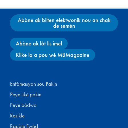
Abòne ak bilten elektwonik nou an chak
de semèn
Abòne ak lòt lis imel
Klike la a pou wè MBMagazine
Facebook
X
Instagram
YouTube
Enfòmasyon sou Pakin
Peye tikè pakin
Peye bòdwo
Resikle
Rapòte Fwòd