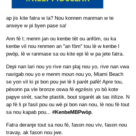
ap jis kite fatra w la? Nou konnen manman w te
anseye w pi byen pase sa!
Ann fè l; menm jan ou kenbe tèt ou anfòm, ou ka
kenbe vil nou renmen an "an fòm" tou lè w kenbe l
pwòp, lè w ranmase sa ou kite epi lè w pa jete fatra.
Depi nan lari nou yo rive nan plaj nou yo, rive nan vwa
navigab nou yo e menm moun nou yo, Miami Beach
se yon vil ki pi bon pou jwi lè li parèt pafè! Apre tou,
pèsonn pa vle bronze oswa fè egzèsis yo bò kote
papye sirèt, sache plastik, bout sigarèt ak tas itilize. N
ap fè li pi fasil pou ou wè pi bon nan nou, lè nou fè tout
sa nou kapab pou...
#KenbeMBPwòp
.
Fatra deranje tout sa nou fè, fason nou viv, fason nou
travay, ak fason nou jwe.