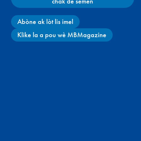
chak de semèn
Abòne ak lòt lis imel
Klike la a pou wè MBMagazine
Facebook
X
Instagram
YouTube