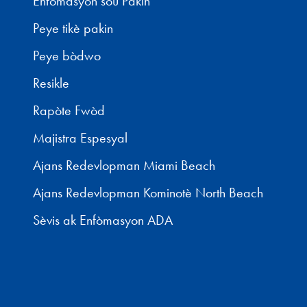
Enfòmasyon sou Pakin
Peye tikè pakin
Peye bòdwo
Resikle
Rapòte Fwòd
Majistra Espesyal
Ajans Redevlopman Miami Beach
Ajans Redevlopman Kominotè North Beach
Sèvis ak Enfòmasyon ADA