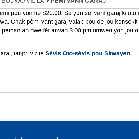
 BÒDWO VIL LA
>
PÈMI VANN GARAJ
mi pou yon frè $20.00. Se yon sèl vant garaj ki otor
a. Chak pèmi vant garaj valab pou de jou konsekiti
ak peman an dwe fèt anvan 3:00 pm omwen yon jou 
raj, tanpri vizite
Sèvis Oto-sèvis pou Sitwayen