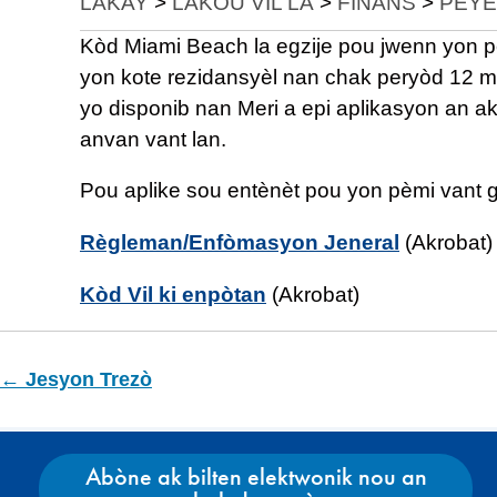
LAKAY
>
LAKOU VIL LA
>
FINANS
>
PEYE
Kòd Miami Beach la egzije pou jwenn yon pè
yon kote rezidansyèl nan chak peryòd 12 mw
yo disponib nan Meri a epi aplikasyon an 
anvan vant lan.
Pou aplike sou entènèt pou yon pèmi vant ga
Règleman/Enfòmasyon Jeneral
(Akrobat)
Kòd Vil ki enpòtan
(Akrobat)
← Jesyon Trezò
Abòne ak bilten elektwonik nou an