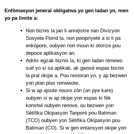
Enfòmasyon jeneral obligatwa yo gen ladan yo, men
yo pa limite a:
Non biznis la jan li anrejistre nan Divizyon
Sosyete Florid la, non pwopriyetè a si li pa
enkòpore, oubyen non moun ki otorize pou
depoze aplikasyon an.
Adrès egzak biznis la, ki gen ladan nimewo
suit yo si sa aplikab, ak gwosè espas biznis
la pral okipe a. Pou restoran yo, y ap bezwen
yon plan plas nimewote.
Si w ap ajoute nouvo zòn (an pye kare)
oubyen si w ap okipe yon espas ki fèk
konstwi oubyen renove, ou bezwen yon
Sètifika Okipasyon Tanporè pou Batiman
(TCO) oubyen yon Sètifika Okipasyon pou
Batiman (CO). Si w gen entansyon okipe yon