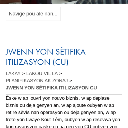
Navige pou ale nan...
JWENN YON SÈTIFIKA
ITILIZASYON (CU)
LAKAY
>
LAKOU VIL LA
>
PLANIFIKASYON AK ZONAJ
>
JWENN YON SÈTIFIKA ITILIZASYON CU
Èske w ap louvri yon nouvo biznis, w ap deplase
biznis ou deja genyen an, w ap ajoute oubyen w ap
retire sèvis nan operasyon ou deja genyen an, w ap
trete yon Lwaye Kout Tèm, oubyen w ap resevwa yon
kontravansyon paske ou pa gen yon CU oubyen yon