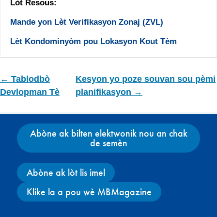
Lòt Resous:
Mande yon Lèt Verifikasyon Zonaj (ZVL)
Lèt Kondominyòm pou Lokasyon Kout Tèm
← Tablodbò
Kesyon yo poze souvan sou pèmi
Devlopman Tè
planifikasyon →
Abòne ak bilten elektwonik nou an chak
de semèn
Abòne ak lòt lis imel
Klike la a pou wè MBMagazine
Facebook
X
Instagram
YouTube