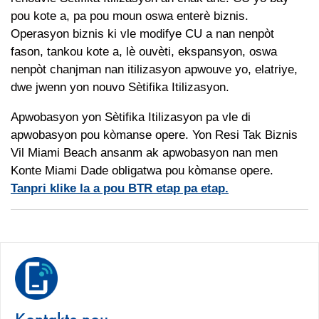
pou kote a, pa pou moun oswa enterè biznis.
Operasyon biznis ki vle modifye CU a nan nenpòt
fason, tankou kote a, lè ouvèti, ekspansyon, oswa
nenpòt chanjman nan itilizasyon apwouve yo, elatriye,
dwe jwenn yon nouvo Sètifika Itilizasyon.
Apwobasyon yon Sètifika Itilizasyon pa vle di
apwobasyon pou kòmanse opere. Yon Resi Tak Biznis
Vil Miami Beach ansanm ak apwobasyon nan men
Konte Miami Dade obligatwa pou kòmanse opere.
Tanpri klike la a pou BTR etap pa etap.