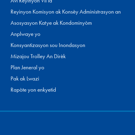
Avi Reyinyon Vil la
Reyinyon Komisyon ak Konsèy Administrasyon an
Asosyasyon Katye ak Kondominyòm
Anplwaye yo
Konsyantizasyon sou Inondasyon
Mizajou Trolley An Dirèk
Plan Jeneral yo
Pak ak Lwazi
Rapòte yon enkyetid