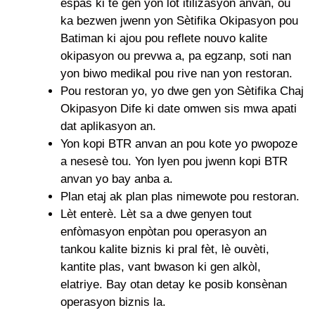
espas ki te gen yon lòt itilizasyon anvan, ou
ka bezwen jwenn yon Sètifika Okipasyon pou
Batiman ki ajou pou reflete nouvo kalite
okipasyon ou prevwa a, pa egzanp, soti nan
yon biwo medikal pou rive nan yon restoran.
Pou restoran yo, yo dwe gen yon Sètifika Chaj
Okipasyon Dife ki date omwen sis mwa apati
dat aplikasyon an.
Yon kopi BTR anvan an pou kote yo pwopoze
a nesesè tou. Yon lyen pou jwenn kopi BTR
anvan yo bay anba a.
Plan etaj ak plan plas nimewote pou restoran.
Lèt enterè. Lèt sa a dwe genyen tout
enfòmasyon enpòtan pou operasyon an
tankou kalite biznis ki pral fèt, lè ouvèti,
kantite plas, vant bwason ki gen alkòl,
elatriye. Bay otan detay ke posib konsènan
operasyon biznis la.