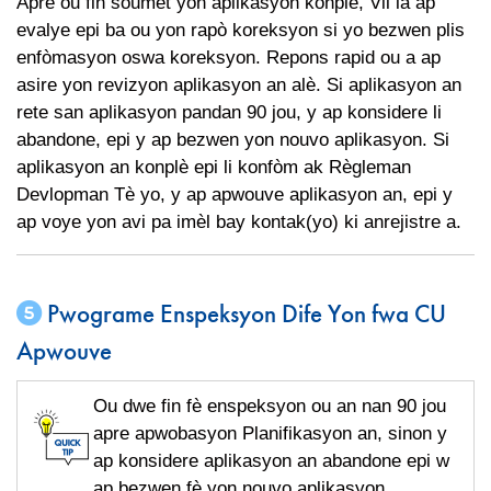
Apre ou fin soumèt yon aplikasyon konplè, Vil la ap
evalye epi ba ou yon rapò koreksyon si yo bezwen plis
enfòmasyon oswa koreksyon. Repons rapid ou a ap
asire yon revizyon aplikasyon an alè. Si aplikasyon an
rete san aplikasyon pandan 90 jou, y ap konsidere li
abandone, epi y ap bezwen yon nouvo aplikasyon. Si
aplikasyon an konplè epi li konfòm ak Règleman
Devlopman Tè yo, y ap apwouve aplikasyon an, epi y
ap voye yon avi pa imèl bay kontak(yo) ki anrejistre a.
Pwograme Enspeksyon Dife Yon fwa CU
Apwouve
Ou dwe fin fè enspeksyon ou an nan 90 jou
apre apwobasyon Planifikasyon an, sinon y
ap konsidere aplikasyon an abandone epi w
ap bezwen fè yon nouvo aplikasyon.