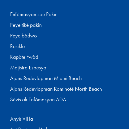
Enfòmasyon sou Pakin
Peye tikè pakin
Peye bòdwo
Resikle
Rapòte Fwòd
Majistra Espesyal
Ajans Redevlopman Miami Beach
Ajans Redevlopman Kominotè North Beach
Sèvis ak Enfòmasyon ADA
Anyè Vil la