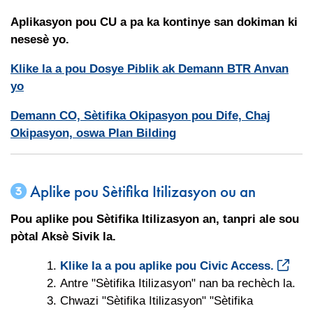
Aplikasyon pou CU a pa ka kontinye san dokiman ki
nesesè yo.
Klike la a pou Dosye Piblik ak Demann BTR Anvan
yo
Demann CO, Sètifika Okipasyon pou Dife, Chaj
Okipasyon, oswa Plan Bilding
Aplike pou Sètifika Itilizasyon ou an
Pou aplike pou Sètifika Itilizasyon an, tanpri ale sou
pòtal Aksè Sivik la.
Klike la a pou aplike pou Civic Access.
Antre "Sètifika Itilizasyon" nan ba rechèch la.
Chwazi "Sètifika Itilizasyon" "Sètifika