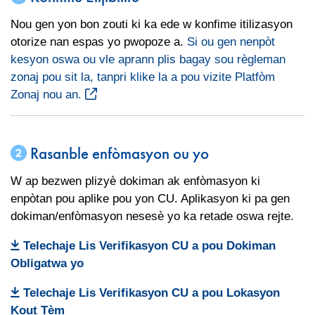
Nou gen yon bon zouti ki ka ede w konfime itilizasyon
otorize nan espas yo pwopoze a.
Si ou gen nenpòt
kesyon oswa ou vle aprann plis bagay sou règleman
zonaj pou sit la, tanpri klike la a pou vizite Platfòm
Zonaj nou an.
Rasanble enfòmasyon ou yo
W ap bezwen plizyè dokiman ak enfòmasyon ki
enpòtan pou aplike pou yon CU. Aplikasyon ki pa gen
dokiman/enfòmasyon nesesè yo ka retade oswa rejte.
Telechaje Lis Verifikasyon CU a pou Dokiman
Obligatwa yo
Telechaje Lis Verifikasyon CU a pou Lokasyon
Kout Tèm