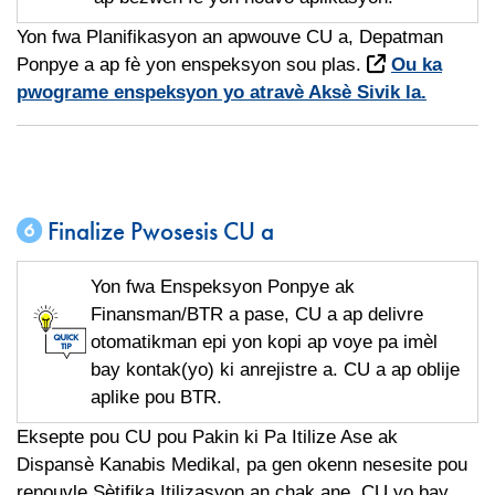
Yon fwa Planifikasyon an apwouve CU a, Depatman
Ponpye a ap fè yon enspeksyon sou plas.
Ou ka
pwograme enspeksyon yo atravè Aksè Sivik la.
Finalize Pwosesis CU a
Yon fwa Enspeksyon Ponpye ak
Finansman/BTR a pase, CU a ap delivre
otomatikman epi yon kopi ap voye pa imèl
bay kontak(yo) ki anrejistre a. CU a ap oblije
aplike pou BTR.
Eksepte pou CU pou Pakin ki Pa Itilize Ase ak
Dispansè Kanabis Medikal, pa gen okenn nesesite pou
renouvle Sètifika Itilizasyon an chak ane. CU yo bay