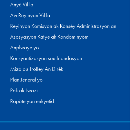
Anyè Vil la
Avi Reyinyon Vil la
Reyinyon Komisyon ak Konsèy Administrasyon an
Asosyasyon Katye ak Kondominyòm
Anplwaye yo
Konsyantizasyon sou Inondasyon
Mizajou Trolley An Dirèk
Plan Jeneral yo
Pak ak Lwazi
Rapòte yon enkyetid