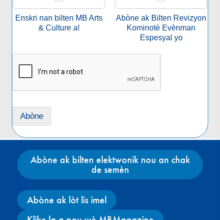
i
y
Enskri nan bilten MB Arts
Abòne ak Bilten Revizyon
o
& Culture a!
Kominotè Evènman
n
Espesyal yo
A
b
ò
n
m
a
n
Abòne
*
Abòne ak bilten elektwonik nou an chak
de semèn
Abòne ak lòt lis imel
Klike la a pou wè MBMagazine