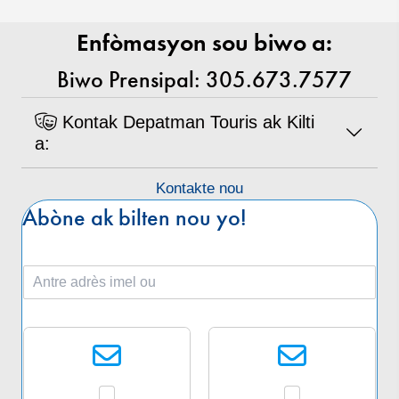
Enfòmasyon sou biwo a:
Biwo Prensipal: 305.673.7577
Kontak Depatman Touris ak Kilti
a:
Kontakte nou
Abòne ak bilten nou yo!
I
m
è
C
l
h
*
w
a
z