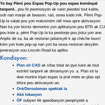
Yo bay Pèmi pou Espas Pop-Up pou espas komèsyal
tanporè.
, pou fè pwomosyon ak vann pwodwi tout kalite,
soti nan manje ak bwason, rad, oswa kado inik. Pèmi Pop-
Up la valab pou yon maksimòm nèf mwa apre aktivasyon.
Nan ka yon biznis demontre yon aplikasyon pou BTR ak CU
pou kote a, pèmi Pop-Up la ka pwolonje pou jiska yon ane.
Anplis de sa, ba ak restoran potansyèl k ap chèche louvri
kòm yon kote pop-up nan yon ba oswa restoran dezyèm
jenerasyon sou Lincoln Road ka aplike.
Kondisyon:
Plan sit CAD
ak sifas total an pye kare ak tout
estrikti tanporè ak dimansyon yo. a. Plan sit la
dwe montre kijan espas la pral mete an plas epi
itilize pou aktivasyon an.
Orè/Derouleman spektak la
Akò lokasyon
ÒF
oubyen lèt apwobasyon pwopriyetè a