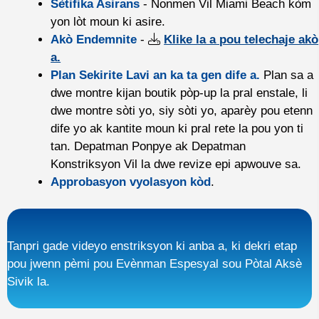
Sètifika Asirans
- Nonmen Vil Miami Beach kòm
yon lòt moun ki asire.
Akò Endemnite
-
Klike la a pou telechaje akò
a.
Plan Sekirite Lavi an ka ta gen dife a.
Plan sa a
dwe montre kijan boutik pòp-up la pral enstale, li
dwe montre sòti yo, siy sòti yo, aparèy pou etenn
dife yo ak kantite moun ki pral rete la pou yon ti
tan. Depatman Ponpye ak Depatman
Konstriksyon Vil la dwe revize epi apwouve sa.
Approbasyon vyolasyon kòd
.
Tanpri gade videyo enstriksyon ki anba a, ki dekri etap
pou jwenn pèmi pou Evènman Espesyal sou Pòtal Aksè
Sivik la.