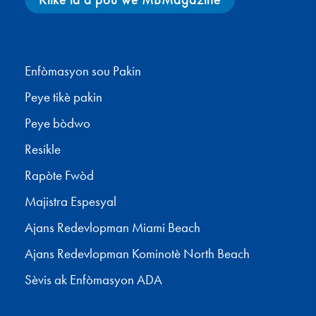
Facebook
X
Instagram
YouTube
Enfòmasyon sou Pakin
Peye tikè pakin
Peye bòdwo
Resikle
Rapòte Fwòd
Majistra Espesyal
Ajans Redevlopman Miami Beach
Ajans Redevlopman Kominotè North Beach
Sèvis ak Enfòmasyon ADA