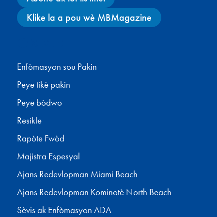
Klike la a pou wè MBMagazine
Facebook
X
Instagram
YouTube
Enfòmasyon sou Pakin
Peye tikè pakin
Peye bòdwo
Resikle
Rapòte Fwòd
Majistra Espesyal
Ajans Redevlopman Miami Beach
Ajans Redevlopman Kominotè North Beach
Sèvis ak Enfòmasyon ADA