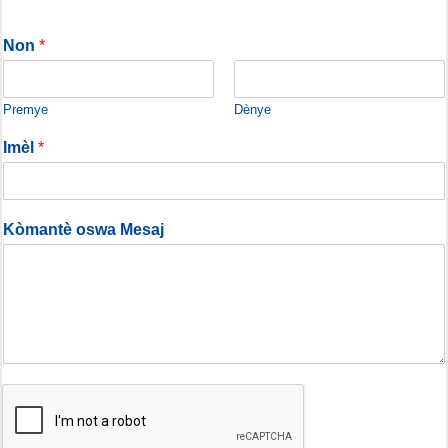
Non
*
Premye
Dènye
Imèl
*
Kòmantè oswa Mesaj