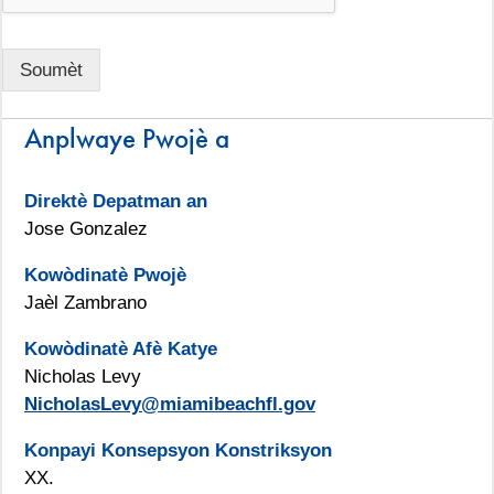
Soumèt
Anplwaye Pwojè a
Direktè Depatman an
Jose Gonzalez
Kowòdinatè Pwojè
Jaèl Zambrano
Kowòdinatè Afè Katye
Nicholas Levy
NicholasLevy@miamibeachfl.gov
Konpayi Konsepsyon Konstriksyon
XX.