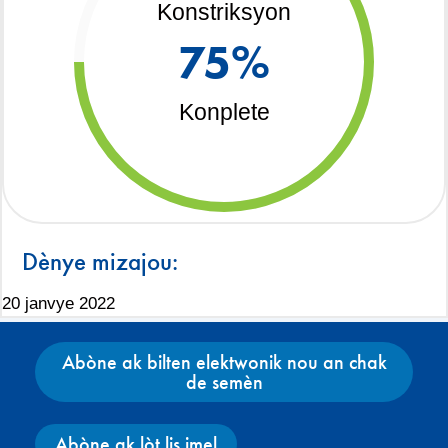
Konstriksyon
75
%
Konplete
Dènye mizajou:
20 janvye 2022
Abòne ak bilten elektwonik nou an chak
de semèn
Abòne ak lòt lis imel