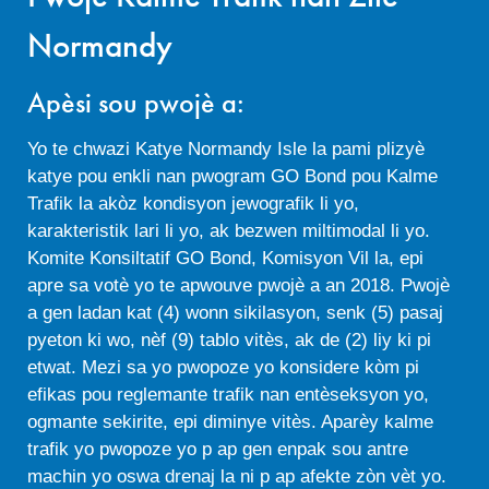
Normandy
Apèsi sou pwojè a:
Yo te chwazi Katye Normandy Isle la pami plizyè
katye pou enkli nan pwogram GO Bond pou Kalme
Trafik la akòz kondisyon jewografik li yo,
karakteristik lari li yo, ak bezwen miltimodal li yo.
Komite Konsiltatif GO Bond, Komisyon Vil la, epi
apre sa votè yo te apwouve pwojè a an 2018. Pwojè
a gen ladan kat (4) wonn sikilasyon, senk (5) pasaj
pyeton ki wo, nèf (9) tablo vitès, ak de (2) liy ki pi
etwat. Mezi sa yo pwopoze yo konsidere kòm pi
efikas pou reglemante trafik nan entèseksyon yo,
ogmante sekirite, epi diminye vitès. Aparèy kalme
trafik yo pwopoze yo p ap gen enpak sou antre
machin yo oswa drenaj la ni p ap afekte zòn vèt yo.