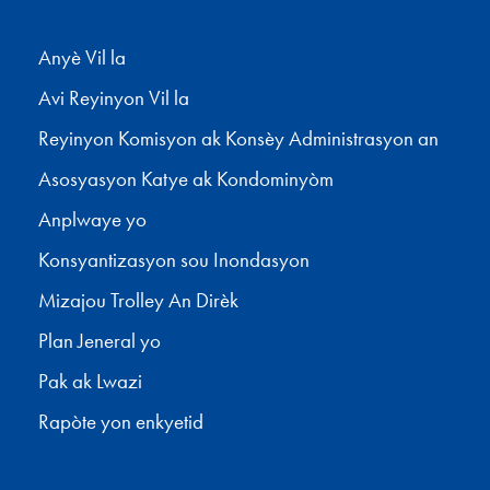
Anyè Vil la
Avi Reyinyon Vil la
Reyinyon Komisyon ak Konsèy Administrasyon an
Asosyasyon Katye ak Kondominyòm
Anplwaye yo
Konsyantizasyon sou Inondasyon
Mizajou Trolley An Dirèk
Plan Jeneral yo
Pak ak Lwazi
Rapòte yon enkyetid