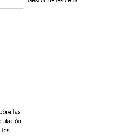
Gestión de tesorería
obre las
culación
 los