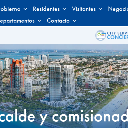
obierno
Residentes
Visitantes
Negoci
epartamentos
Contacto
calde y comisiona