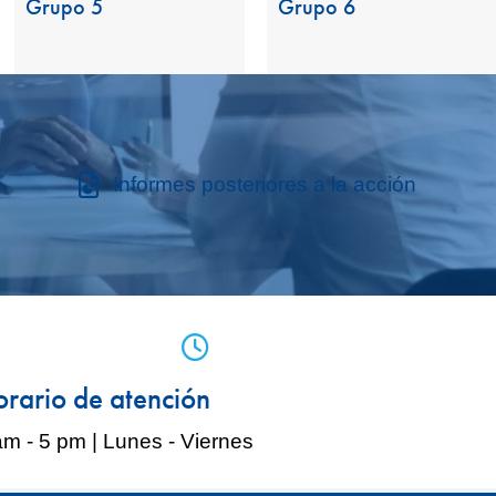
Grupo 5
Grupo 6
Informes posteriores a la acción
icono de teléfono móvil
rario de atención
am - 5 pm | Lunes - Viernes