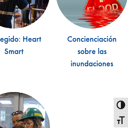
tegido: Heart
Concienciación
Smart
sobre las
inundaciones
Alterna
Alterna