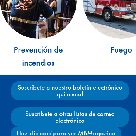
Prevención de
Fuego
incendios
Suscríbete a nuestro boletín electrónico
quincenal
Suscríbete a otras listas de correo
electrónico
Haz clic aquí para ver MBMagazine