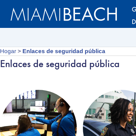
Saltar
Saltar
G
al
al
D
contenido
contenido
Hogar
>
Enlaces de seguridad pública
Enlaces de seguridad pública