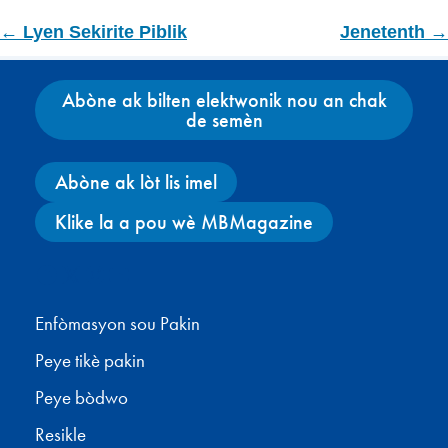
← Lyen Sekirite Piblik
Jenetenth →
Abòne ak bilten elektwonik nou an chak
de semèn
Abòne ak lòt lis imel
Klike la a pou wè MBMagazine
Facebook
X
Instagram
YouTube
Enfòmasyon sou Pakin
Peye tikè pakin
Peye bòdwo
Resikle