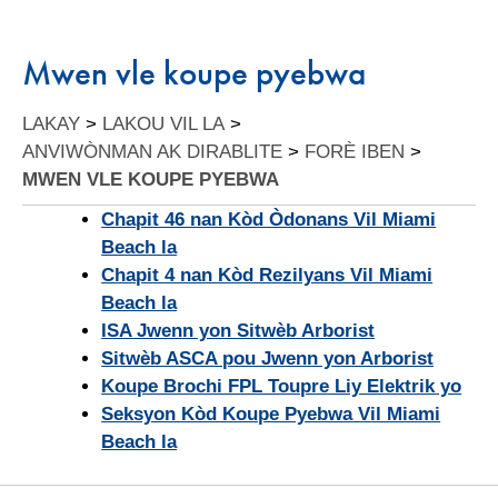
Mwen vle koupe pyebwa
LAKAY
>
LAKOU VIL LA
>
ANVIWÒNMAN AK DIRABLITE
>
FORÈ IBEN
>
MWEN VLE KOUPE PYEBWA
Chapit 46 nan Kòd Òdonans Vil Miami
Beach la
Chapit 4 nan Kòd Rezilyans Vil Miami
Beach la
ISA Jwenn yon Sitwèb Arborist
Sitwèb ASCA pou Jwenn yon Arborist
Koupe Brochi FPL Toupre Liy Elektrik yo
Seksyon Kòd Koupe Pyebwa Vil Miami
Beach la