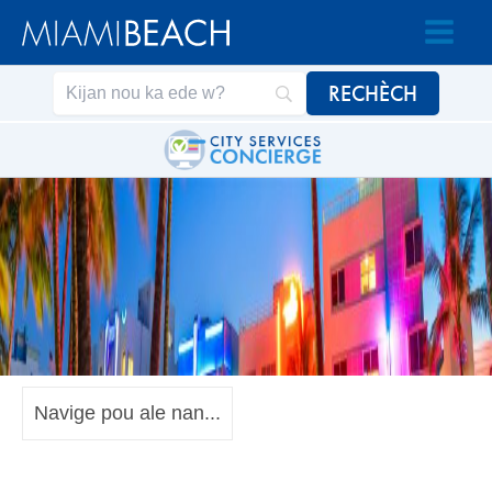
Ale
Ale
nan
nan
Kontni
kontni
an
Navige pou ale nan...