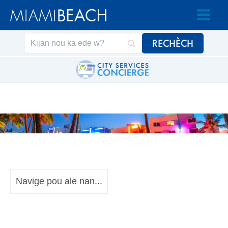
Ale
Ale
nan
nan
Kontni
kontni
an
Navige pou ale nan...