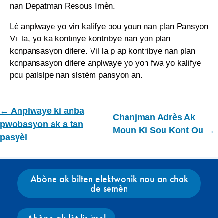
nan Depatman Resous Imèn.
Lè anplwaye yo vin kalifye pou youn nan plan Pansyon
Vil la, yo ka kontinye kontribye nan yon plan
konpansasyon difere. Vil la p ap kontribye nan plan
konpansasyon difere anplwaye yo yon fwa yo kalifye
pou patisipe nan sistèm pansyon an.
← Anplwaye ki anba
Chanjman Adrès Ak
pwobasyon ak a tan
Moun Ki Sou Kont Ou →
pasyèl
Abòne ak bilten elektwonik nou an chak
de semèn
Abòne ak lòt lis imel