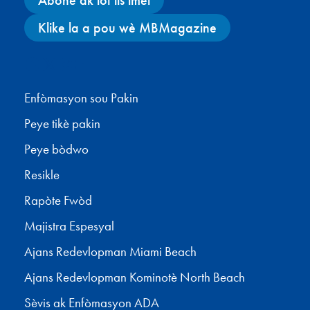
Klike la a pou wè MBMagazine
Facebook
X
Instagram
YouTube
Enfòmasyon sou Pakin
Peye tikè pakin
Peye bòdwo
Resikle
Rapòte Fwòd
Majistra Espesyal
Ajans Redevlopman Miami Beach
Ajans Redevlopman Kominotè North Beach
Sèvis ak Enfòmasyon ADA