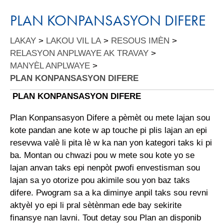
PLAN KONPANSASYON DIFERE
LAKAY
>
LAKOU VIL LA
>
RESOUS IMÈN
>
RELASYON ANPLWAYE AK TRAVAY
>
MANYÈL ANPLWAYE
>
PLAN KONPANSASYON DIFERE
PLAN KONPANSASYON DIFERE
Plan Konpansasyon Difere a pèmèt ou mete lajan sou
kote pandan ane kote w ap touche pi plis lajan an epi
resevwa valè li pita lè w ka nan yon kategori taks ki pi
ba. Montan ou chwazi pou w mete sou kote yo se
lajan anvan taks epi nenpòt pwofi envestisman sou
lajan sa yo otorize pou akimile sou yon baz taks
difere. Pwogram sa a ka diminye anpil taks sou revni
aktyèl yo epi li pral sètènman ede bay sekirite
finansye nan lavni. Tout detay sou Plan an disponib