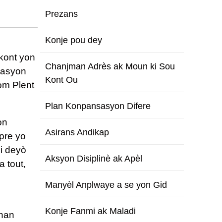
Prezans
Konje pou dey
kont yon
Chanjman Adrès ak Moun ki Sou
yasyon
Kont Ou
Fòm Plent
Plan Konpansasyon Difere
on
Asirans Andikap
pre yo
ni deyò
Aksyon Disiplinè ak Apèl
 tout,
Manyèl Anplwaye a se yon Gid
Konje Fanmi ak Maladi
 nan