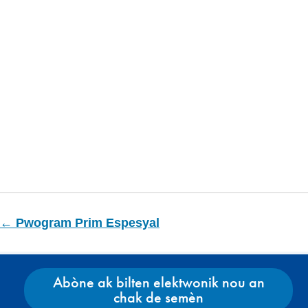
← Pwogram Prim Espesyal
Abòne ak bilten elektwonik nou an
chak de semèn