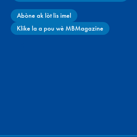
Abòne ak lòt lis imel
Klike la a pou wè MBMagazine
Facebook
X
Instagram
YouTube