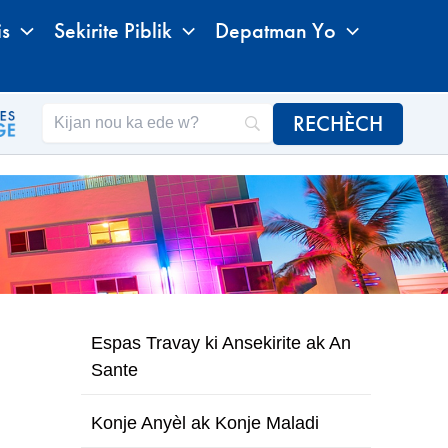
is
Sekirite Piblik
Depatman Yo
Espas Travay ki Ansekirite ak An
Sante
Konje Anyèl ak Konje Maladi