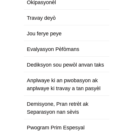
Okipasyonèl
Travay deyò
Jou ferye peye
Evalyasyon Pèfòmans
Dediksyon sou pewòl anvan taks
Anplwaye ki an pwobasyon ak
anplwaye ki travay a tan pasyèl
Demisyone, Pran retrèt ak
Separasyon nan sèvis
Pwogram Prim Espesyal