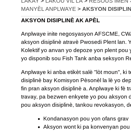
LAKAY
>
LAKOU VIL LA
>
RESOUS IMÈN
MANYÈL ANPLWAYE
>
AKSYON DISIPLI
AKSYON DISIPLINÈ AK APÈL
Anplwaye inite negosyasyon AFSCME, CWA, F
aksyon disiplinè atravè Pwosedi Plent lan
Kolektif yo anvan yo depoze yon plent pou y
yo disponib sou Fish Tank anba seksyon R
Anplwaye ki anba etikèt salè "lòt moun", ki t
disiplinè bay Komisyon Pèsonèl la lè yo de
fin pran aksyon disiplinè a. Anplwaye ki fè 
travay, pa bezwen enkyete yo pou aksyon di
pou aksyon disiplinè, tankou revokasyon, 
Kondanasyon pou yon ofans grav
Aksyon wont ki pa konvenyan pou y