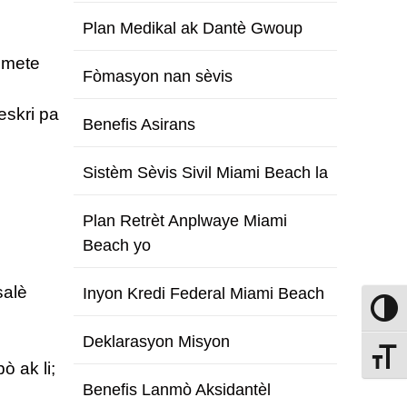
Plan Medikal ak Dantè Gwoup
 mete
Fòmasyon nan sèvis
eskri pa
Benefis Asirans
Sistèm Sèvis Sivil Miami Beach la
Plan Retrèt Anplwaye Miami
Beach yo
salè
Inyon Kredi Federal Miami Beach
Aktive
Deklarasyon Misyon
Chanje
 ak li;
Benefis Lanmò Aksidantèl