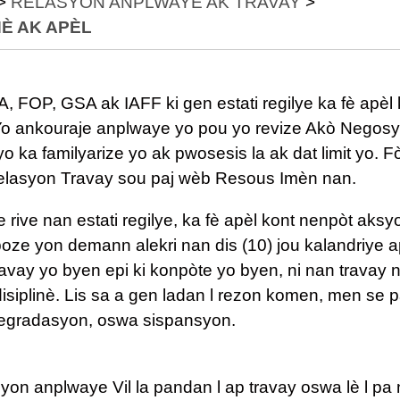
>
RELASYON ANPLWAYE AK TRAVAY
>
NÈ AK APÈL
OP, GSA ak IAFF ki gen estati regilye ka fè apèl 
. Yo ankouraje anplwaye yo pou yo revize Akò Negos
o ka familyarize yo ak pwosesis la ak dat limit yo. 
elasyon Travay sou paj wèb Resous Imèn nan.
e rive nan estati regilye, ka fè apèl kont nenpòt aksy
poze yon demann alekri nan dis (10) jou kalandriye a
travay yo byen epi ki konpòte yo byen, ni nan travay 
siplinè. Lis sa a gen ladan l rezon komen, men se pa
degradasyon, oswa sispansyon.
on anplwaye Vil la pandan l ap travay oswa lè l pa