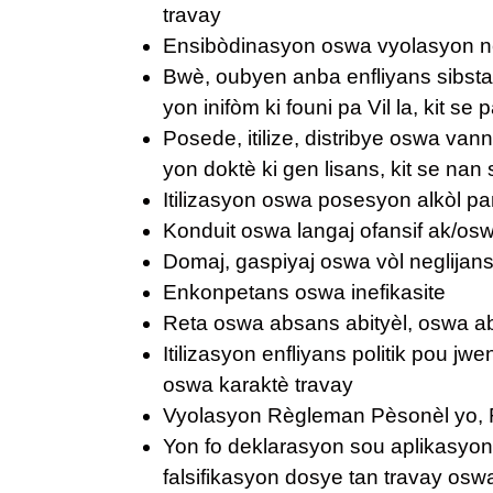
travay
Ensibòdinasyon oswa vyolasyon ne
Bwè, oubyen anba enfliyans sibst
yon inifòm ki founi pa Vil la, kit s
Posede, itilize, distribye oswa van
yon doktè ki gen lisans, kit se nan
Itilizasyon oswa posesyon alkòl pa
Konduit oswa langaj ofansif ak/os
Domaj, gaspiyaj oswa vòl neglijans
Enkonpetans oswa inefikasite
Reta oswa absans abityèl, oswa 
Itilizasyon enfliyans politik pou 
oswa karaktè travay
Vyolasyon Règleman Pèsonèl yo,
Yon fo deklarasyon sou aplikasyon 
falsifikasyon dosye tan travay osw