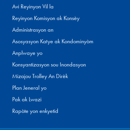
Avi Reyinyon Vil la
Reyinyon Komisyon ak Konsèy
Administrasyon an
Asosyasyon Katye ak Kondominyòm
Anplwaye yo
Konsyantizasyon sou Inondasyon
Mizajou Trolley An Dirèk
Plan Jeneral yo
Pak ak Lwazi
Rapòte yon enkyetid