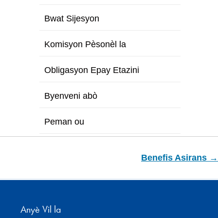
Bwat Sijesyon
Komisyon Pèsonèl la
Obligasyon Epay Etazini
Byenveni abò
Peman ou
Benefis Asirans →
Anyè Vil la