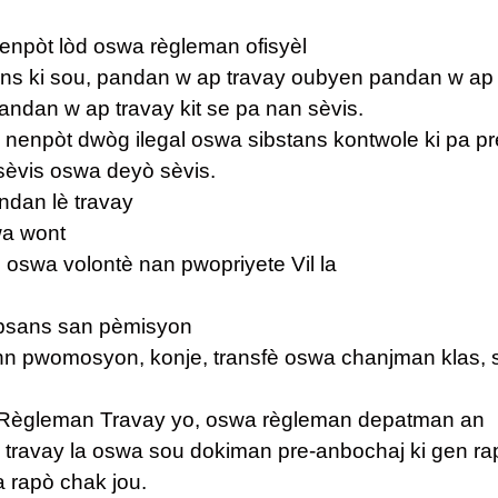
npòt lòd oswa règleman ofisyèl
ans ki sou, pandan w ap travay oubyen pandan w ap
e pandan w ap travay kit se pa nan sèvis.
n nenpòt dwòg ilegal oswa sibstans kontwole ki pa pr
 sèvis oswa deyò sèvis.
ndan lè travay
wa wont
 oswa volontè nan pwopriyete Vil la
absans san pèmisyon
jwenn pwomosyon, konje, transfè oswa chanjman klas, 
 Règleman Travay yo, oswa règleman depatman an
travay la oswa sou dokiman pre-anbochaj ki gen rapò
a rapò chak jou.