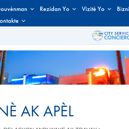
ouvènman
Rezidan Yo
Vizitè Yo
Bizn
ontakte
NÈ AK APÈL