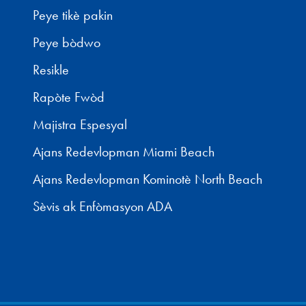
Peye tikè pakin
Peye bòdwo
Resikle
Rapòte Fwòd
Majistra Espesyal
Ajans Redevlopman Miami Beach
Ajans Redevlopman Kominotè North Beach
Sèvis ak Enfòmasyon ADA