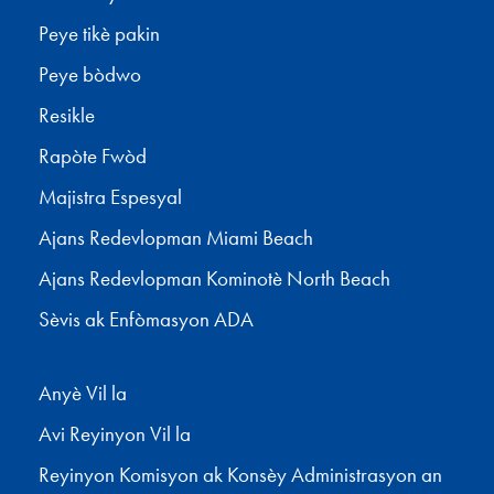
Peye tikè pakin
Peye bòdwo
Resikle
Rapòte Fwòd
Majistra Espesyal
Ajans Redevlopman Miami Beach
Ajans Redevlopman Kominotè North Beach
Sèvis ak Enfòmasyon ADA
Anyè Vil la
Avi Reyinyon Vil la
Reyinyon Komisyon ak Konsèy Administrasyon an