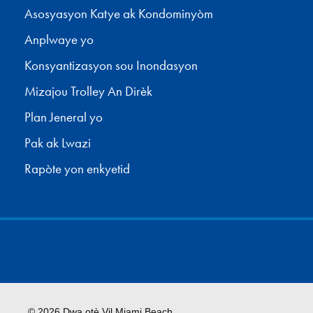
Asosyasyon Katye ak Kondominyòm
Anplwaye yo
Konsyantizasyon sou Inondasyon
Mizajou Trolley An Dirèk
Plan Jeneral yo
Pak ak Lwazi
Rapòte yon enkyetid
© 2026 Dwa otè Vil Miami Beach.