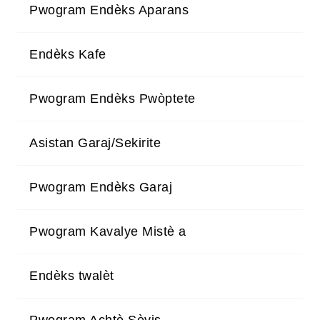
Pwogram Endèks Aparans
Endèks Kafe
Pwogram Endèks Pwòptete
Asistan Garaj/Sekirite
Pwogram Endèks Garaj
Pwogram Kavalye Mistè a
Endèks twalèt
Pwogram Achtè Sèvis