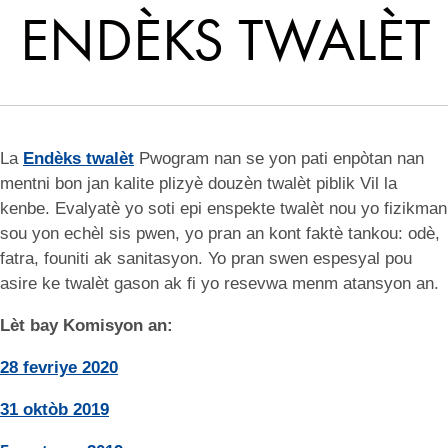
ENDÈKS TWALÈT
La
Endèks twalèt
Pwogram nan se yon pati enpòtan nan
mentni bon jan kalite plizyè douzèn twalèt piblik Vil la
kenbe. Evalyatè yo soti epi enspekte twalèt nou yo fizikman
sou yon echèl sis pwen, yo pran an kont faktè tankou: odè,
fatra, founiti ak sanitasyon. Yo pran swen espesyal pou
asire ke twalèt gason ak fi yo resevwa menm atansyon an.
Lèt bay Komisyon an:
28 fevriye 2020
31 oktòb 2019