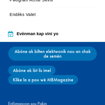
Endèks Valet
Evènman kap vini yo
Evènman kap vini yo
Abòne ak bilten elektwonik nou an chak
de semèn
Abòne ak lòt lis imel
Klike la a pou wè MBMagazine
Facebook
X
Instagram
YouTube
Enfòmasyon sou Pakin