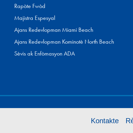
Rapòte Fwòd
Majistra Espesyal
Ajans Redevlopman Miami Beach
Ajans Redevlopman Kominotè North Beach
Sèvis ak Enfòmasyon ADA
Kontakte
Rè