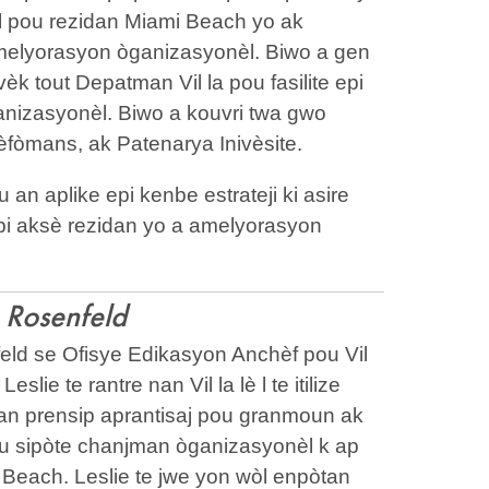
l pou rezidan Miami Beach yo ak
amelyorasyon òganizasyonèl. Biwo a gen
avèk tout Depatman Vil la pou fasilite epi
anizasyonèl. Biwo a kouvri twa gwo
èfòmans, ak Patenarya Inivèsite.
n aplike epi kenbe estrateji ki asire
i aksè rezidan yo a amelyorasyon
e Rosenfeld
eld se Ofisye Edikasyon Anchèf pou Vil
slie te rantre nan Vil la lè l te itilize
an prensip aprantisaj pou granmoun ak
u sipòte chanjman òganizasyonèl k ap
 Beach. Leslie te jwe yon wòl enpòtan