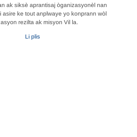
n ak siksè aprantisaj òganizasyonèl nan
i li asire ke tout anplwaye yo konprann wòl
asyon rezilta ak misyon Vil la.
Li plis