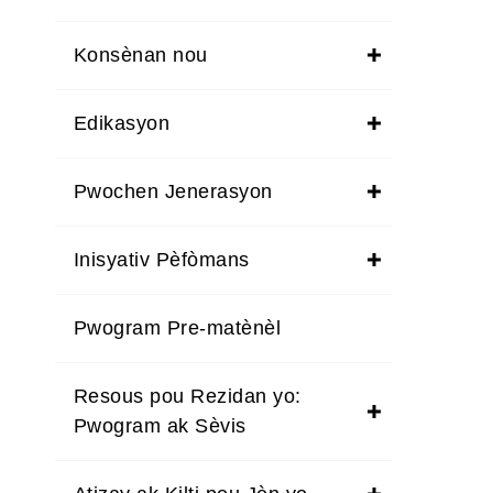
Konsènan nou
Edikasyon
Pwochen Jenerasyon
Inisyativ Pèfòmans
Pwogram Pre-matènèl
Resous pou Rezidan yo:
Pwogram ak Sèvis