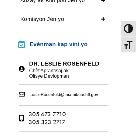
Atizay ak Kilti pou Jèn yo
Komisyon Jèn yo
Aktive
evènman kap vini yo
Evènman kap vini yo
Chanje
DR. LESLIE ROSENFELD
Chèf Aprantisaj ak
Ofisye Devlopman
LeslieRosenfeld@miamibeachfl.gov
305.673.7710
305.323.2717