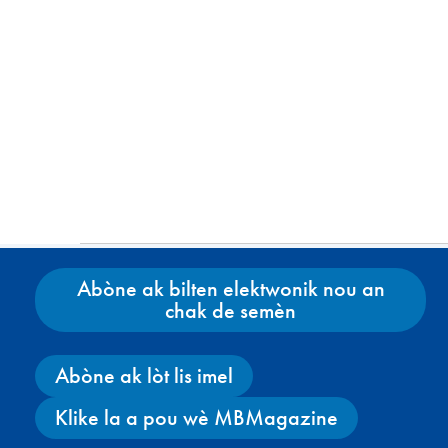
Abòne ak bilten elektwonik nou an
chak de semèn
Abòne ak lòt lis imel
Klike la a pou wè MBMagazine