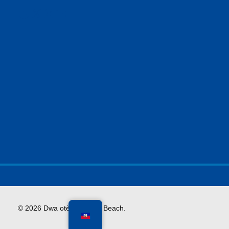
Facebook
X
Instagram
YouTube
© 2026 Dwa otè Vil Miami Beach.