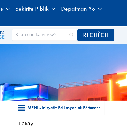
is
Sekirite Piblik
Depatman Yo
MENI - Inisyativ Edikasyon ak Pèfòmans
Lakay