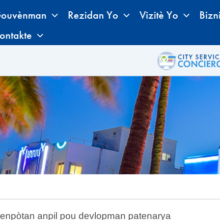
ouvènman
Rezidan Yo
Vizitè Yo
Bizn
ontakte
 enpòtan anpil pou devlopman patenarya