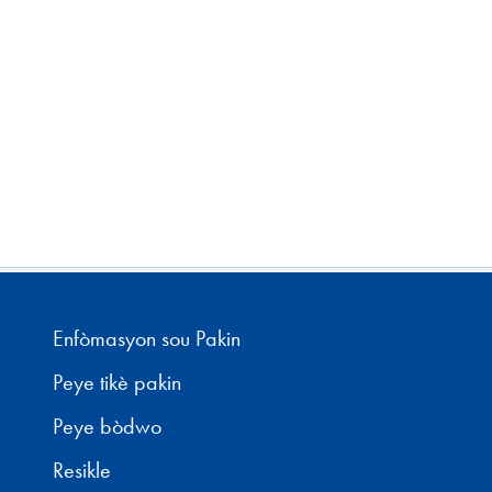
Enfòmasyon sou Pakin
Peye tikè pakin
Peye bòdwo
Resikle