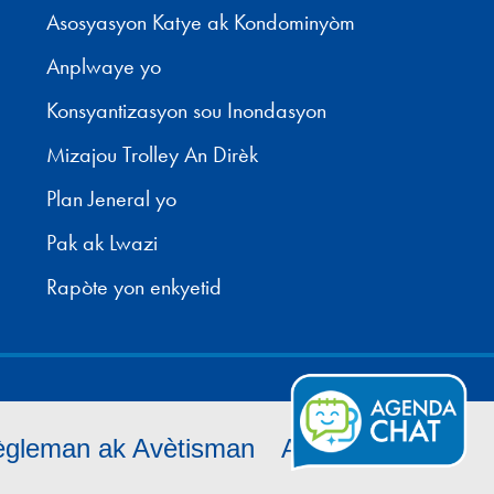
Asosyasyon Katye ak Kondominyòm
Anplwaye yo
Konsyantizasyon sou Inondasyon
Mizajou Trolley An Dirèk
Plan Jeneral yo
Pak ak Lwazi
Rapòte yon enkyetid
gleman ak Avètisman
Aksè
Bonbon