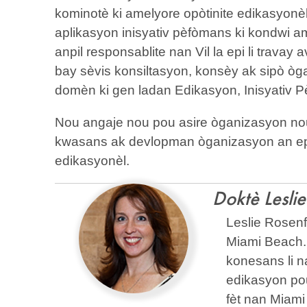
kominotè ki amelyore opòtinite edikasyonè
aplikasyon inisyativ pèfòmans ki kondwi 
anpil responsablite nan Vil la epi li travay 
bay sèvis konsiltasyon, konsèy ak sipò òg
domèn ki gen ladan Edikasyon, Inisyativ P
Nou angaje nou pou asire òganizasyon nou a
kwasans ak devlopman òganizasyon an ep
edikasyonèl.
Doktè Lesli
Leslie Rosenf
Miami Beach. Le
konesans li n
edikasyon po
fèt nan Miami