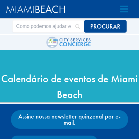
Acessar
Pular
o
para
conteúdo
o
conteúdo
Calendário de eventos de Miami
Beach
Assine nossa newsletter quinzenal por e-
mail.