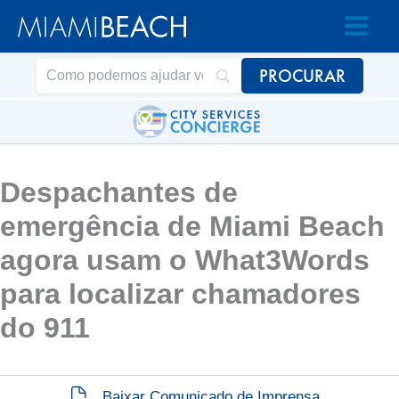
Acessar
Pular
o
para
conteúdo
o
conteúdo
Despachantes de
emergência de Miami Beach
agora usam o What3Words
para localizar chamadores
do 911
Baixar Comunicado de Imprensa