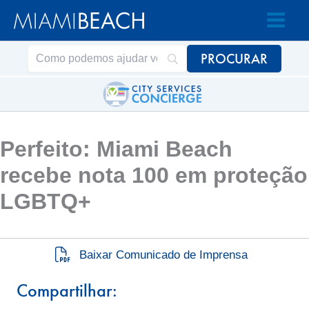
Acessar
Pular
o
para
conteúdo
o
conteúdo
Perfeito: Miami Beach
recebe nota 100 em proteção
LGBTQ+
Baixar Comunicado de Imprensa
Compartilhar: