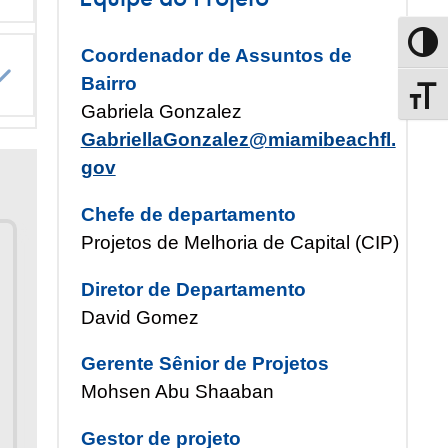
Alterna
Coordenador de Assuntos de
Expandir
Bairro
Altern
Gabriela Gonzalez
GabriellaGonzalez@miamibeachfl.
gov
Chefe de departamento
Projetos de Melhoria de Capital (CIP)
Diretor de Departamento
David Gomez
Gerente Sênior de Projetos
Mohsen Abu Shaaban
Gestor de projeto