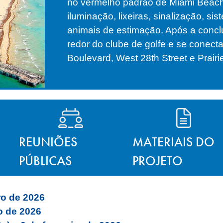
no vermelho padrão de Miami Beach.
iluminação, lixeiras, sinalização, si
animais de estimação. Após a concl
redor do clube de golfe e se conect
Boulevard, West 28th Street e Prair
REUNIÕES
MATERIAIS DO
PÚBLICAS
PROJETO
ro de 2026
o de 2026