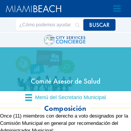
Saltar
Saltar
al
al
contenido
contenido
Comité Asesor de Salud
Menú del Secretario Municipal
Composición
Once (11) miembros con derecho a voto designados por la
Comisión Municipal en general por recomendación del
Administrador Municipal: