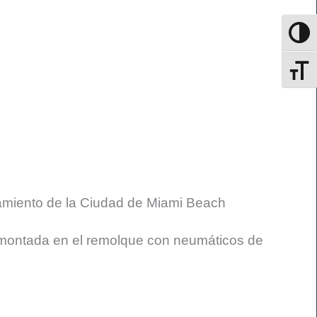
Alterna
Alterna
namiento de la Ciudad de Miami Beach
d montada en el remolque con neumáticos de