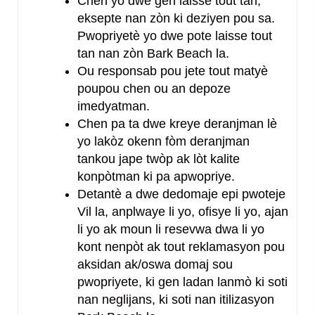
Chen yo dwe gen laisse tout tan,
eksepte nan zòn ki deziyen pou sa.
Pwopriyetè yo dwe pote laisse tout
tan nan zòn Bark Beach la.
Ou responsab pou jete tout matyè
poupou chen ou an depoze
imedyatman.
Chen pa ta dwe kreye deranjman lè
yo lakòz okenn fòm deranjman
tankou jape twòp ak lòt kalite
konpòtman ki pa apwopriye.
Detantè a dwe dedomaje epi pwoteje
Vil la, anplwaye li yo, ofisye li yo, ajan
li yo ak moun li resevwa dwa li yo
kont nenpòt ak tout reklamasyon pou
aksidan ak/oswa domaj sou
pwopriyete, ki gen ladan lanmò ki soti
nan neglijans, ki soti nan itilizasyon