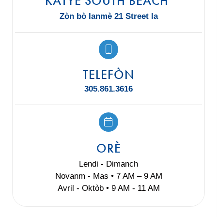
KATYE SOUTH BEACH
Zòn bò lanmè 21 Street la
TELEFÒN
305.861.3616
ORÈ
Lendi - Dimanch
Novanm - Mas • 7 AM – 9 AM
Avril - Oktòb • 9 AM - 11 AM