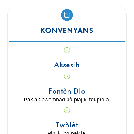
KONVENYANS
Aksesib
Fontèn Dlo
Pak ak pwomnad bò plaj ki toupre a.
Twòlèt
Piblik, bò pak la.