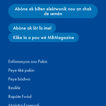
Abòne ak bilten elektwonik nou an chak
de semèn
Abòne ak lòt lis imel
Klike la a pou wè MBMagazine
Facebook
X
Instagram
YouTube
Enfòmasyon sou Pakin
Peye tikè pakin
Peye bòdwo
Resikle
Rapòte Fwòd
Majistra Espesyal