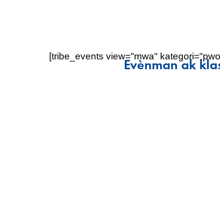
[tribe_events view="mwa" kategori="p
Evènman ak klas