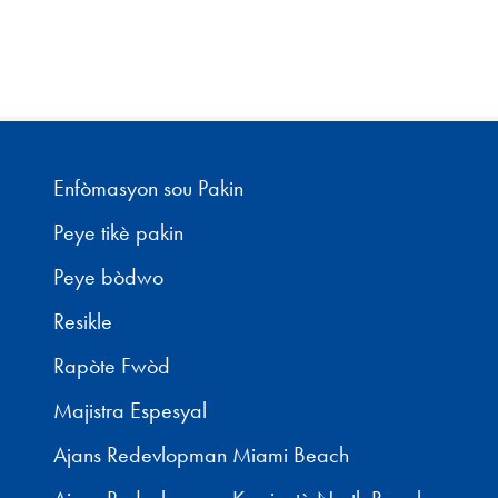
Enfòmasyon sou Pakin
Peye tikè pakin
Peye bòdwo
Resikle
Rapòte Fwòd
Majistra Espesyal
Ajans Redevlopman Miami Beach