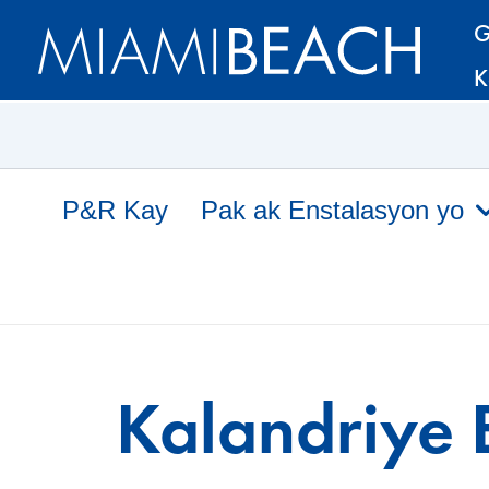
Ale
Ale
G
nan
nan
K
Kontni
kontni
an
P&R Kay
Pak ak Enstalasyon yo
Kalandriye