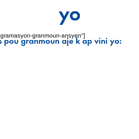
yo
wogramasyon-granmoun-ansyen"]
 pou granmoun aje k ap vini yo: