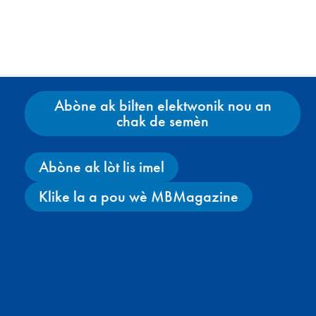
Abòne ak bilten elektwonik nou an
chak de semèn
Abòne ak lòt lis imel
Klike la a pou wè MBMagazine
Facebook
X
Instagram
YouTube