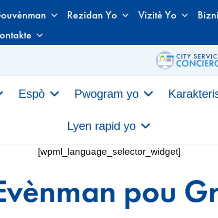
ouvènman
Rezidan Yo
Vizitè Yo
Bizn
ontakte
Espò
Pwogram yo
Karakteri
Lyen rapid yo
[wpml_language_selector_widget]
 Evènman pou G