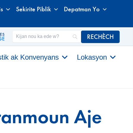
is
Sekirite Piblik
Depatman Yo
stik ak Konvenyans
Lokasyon
ranmoun Aje