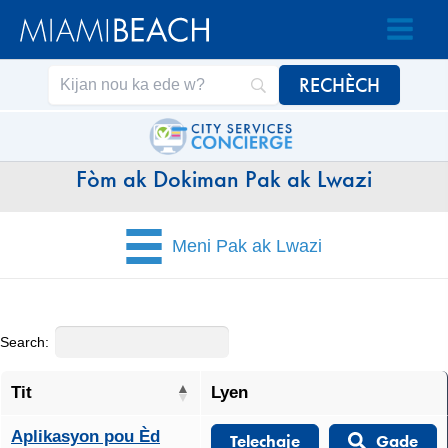
Ale
Ale
nan
nan
Kontni
kontni
an
Fòm ak Dokiman Pak ak Lwazi
Meni Pak ak Lwazi
Search:
Tit
Lyen
Aplikasyon pou Èd
Telechaje
Gade