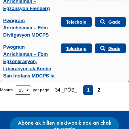
Anrichisman –
Egzansyon Fienberg
Pwogram
Telechaje
Gade
Anrichisman – Fòm
Divilgasyon MDCPS
Pwogram
Telechaje
Gade
Anrichisman – Fòm
Egzonerasyon,
Liberasyon ak Kenbe
San Inofans MDCPS la
34 _PÒS_
1
2
Montre
per page
25
Abòne ak bilten elektwonik nou an chak
de semèn