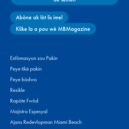
Abòne ak lòt lis imel
Klike la a pou wè MBMagazine
Facebook
X
Instagram
YouTube
Enfòmasyon sou Pakin
Peye tikè pakin
Peye bòdwo
Resikle
Rapòte Fwòd
Majistra Espesyal
Ajans Redevlopman Miami Beach