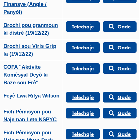
Finansye (Angle /
Panyòl)
Brochi pou granmoun
Telechaje
Gade
ki distrè (19/12/22)
Brochi sou Viris Grip
Telechaje
Gade
la (19/12/22)
COFA "Aktivite
Telechaje
Gade
Komèsyal Deyò ki
Baze sou Frè"
Feyè Lwa Rilya Wilson
Telechaje
Gade
Fich Pèmisyon pou
Telechaje
Gade
Naje nan Lete NSPYC
Fich Pèmisyon pou
Telechaje
Gade