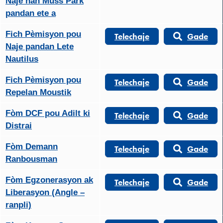
Naje nan Muss Park
pandan ete a
Fich Pèmisyon pou
Telechaje
Gade
Naje pandan Lete
Nautilus
Fich Pèmisyon pou
Telechaje
Gade
Repelan Moustik
Fòm DCF pou Adilt ki
Telechaje
Gade
Distrai
Fòm Demann
Telechaje
Gade
Ranbousman
Fòm Egzonerasyon ak
Telechaje
Gade
Liberasyon (Angle –
ranpli)