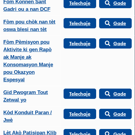
Fòm Konnen Sant
Telechaje
Gade
Gadri ou a nan DCF
Fòm pou chòk nan tèt
Telechaje
Gade
oswa blesi nan tèt
Fòm Pèmisyon pou
Telechaje
Gade
Aktivite ki gen Rapò
ak Manje ak
Konsomasyon Manje
pou Okazyon
Espesyal
Gid Pwogram Tout
Telechaje
Gade
Zetwal yo
Kòd Konduit Paran /
Telechaje
Gade
Jwè
Lèt Akò Patisipan Klib
Telechaje
Gade