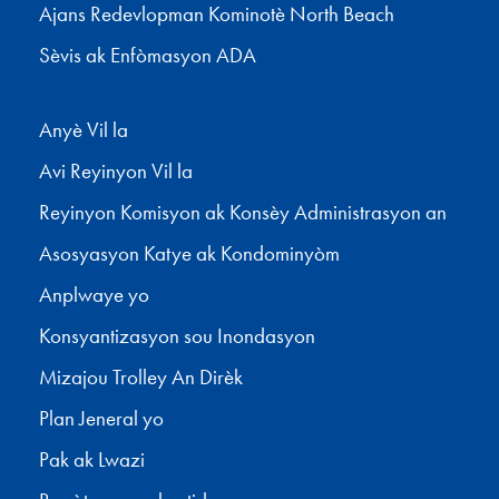
Ajans Redevlopman Kominotè North Beach
Sèvis ak Enfòmasyon ADA
Anyè Vil la
Avi Reyinyon Vil la
Reyinyon Komisyon ak Konsèy Administrasyon an
Asosyasyon Katye ak Kondominyòm
Anplwaye yo
Konsyantizasyon sou Inondasyon
Mizajou Trolley An Dirèk
Plan Jeneral yo
Pak ak Lwazi