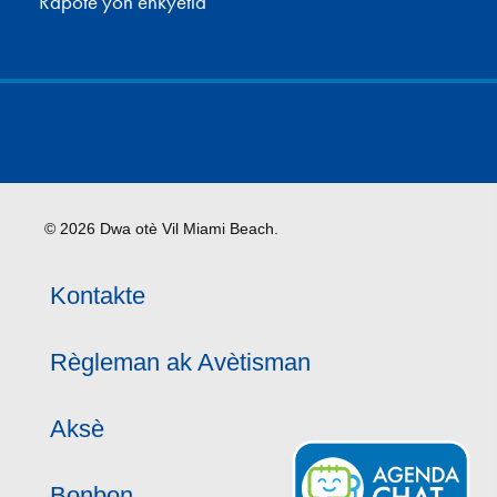
Rapòte yon enkyetid
© 2026 Dwa otè Vil Miami Beach.
Kontakte
Règleman ak Avètisman
Aksè
Bonbon