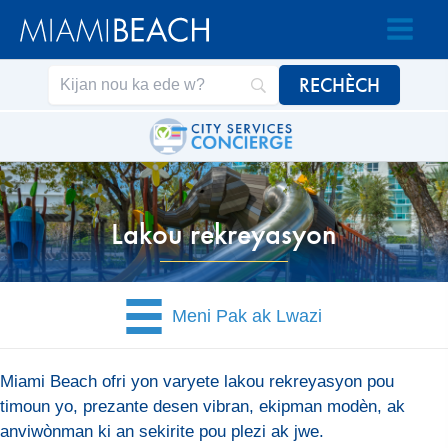
Ale
Ale
nan
nan
Kontni
kontni
an
Lakou rekreyasyon
Meni Pak ak Lwazi
Miami Beach ofri yon varyete lakou rekreyasyon pou
timoun yo, prezante desen vibran, ekipman modèn, ak
anviwònman ki an sekirite pou plezi ak jwe.