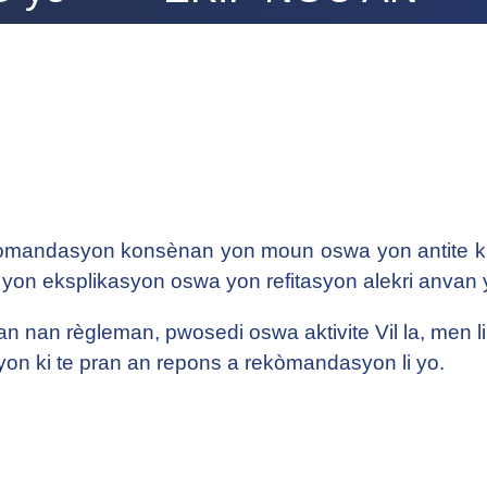
òmandasyon konsènan yon moun oswa yon antite ki
t yon eksplikasyon oswa yon refitasyon alekri anvan y
an nan règleman, pwosedi oswa aktivite Vil la, men 
n ki te pran an repons a rekòmandasyon li yo.