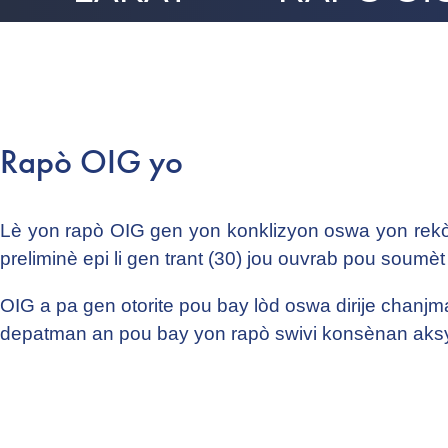
Rapò OIG yo
Lè yon rapò OIG gen yon konklizyon oswa yon rek
preliminè epi li gen trant (30) jou ouvrab pou soumè
OIG a pa gen otorite pou bay lòd oswa dirije chanjm
depatman an pou bay yon rapò swivi konsènan aksyo