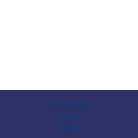
Peye tikè pakin
Peye bòdwo
Resikle