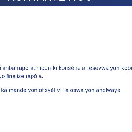
 anba rapò a, moun ki konsène a resevwa yon kopi
o finalize rapò a.
li ka mande yon ofisyèl Vil la oswa yon anplwaye