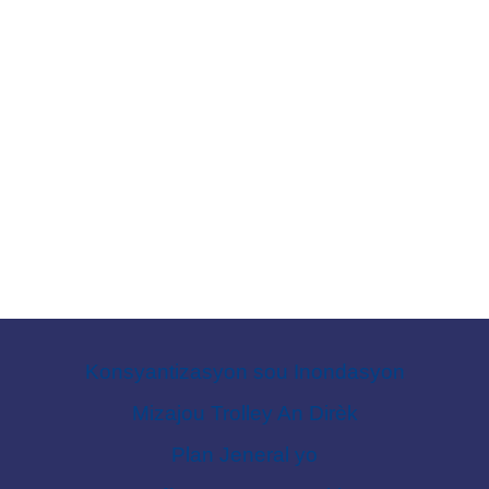
Konsyantizasyon sou Inondasyon
Mizajou Trolley An Dirèk
Plan Jeneral yo