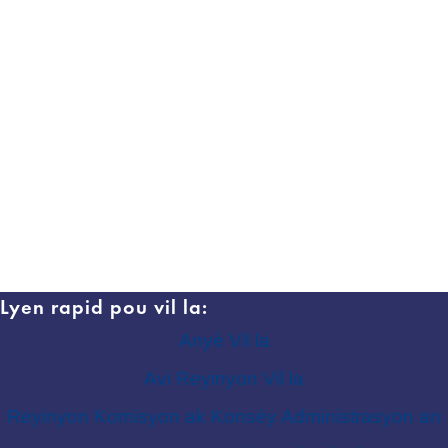
Lyen rapid pou vil la:
Anyè Vil la
Avi Reyinyon Vil la
Reyinyon Komisyon ak Konsèy Administrasyon an