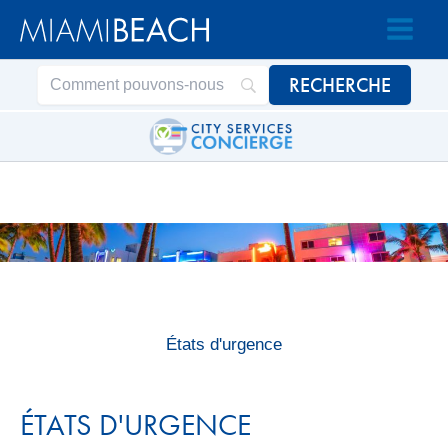
Passer
Passer
au
au
contenu
contenu
États d'urgence
ÉTATS D'URGENCE