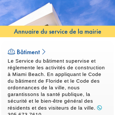
Passer
Passer
au
au
contenu
contenu
Annuaire du service de la mairie
Bâtiment
Le Service du bâtiment supervise et
réglemente les activités de construction
à Miami Beach. En appliquant le Code
du bâtiment de Floride et le Code des
ordonnances de la ville, nous
garantissons la santé publique, la
sécurité et le bien-être général des
résidents et des visiteurs de la ville.
305.673.7610