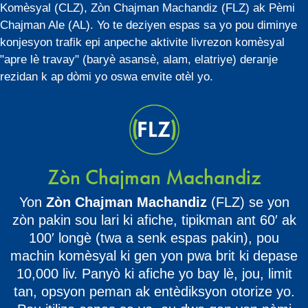
Komèsyal (CLZ), Zòn Chajman Machandiz (FLZ) ak Pèmi
Chajman Ale (AL). Yo te deziyen espas sa yo pou diminye
konjesyon trafik epi anpeche aktivite livrezon komèsyal
"apre lè travay" (baryè asansè, alam, elatriye) deranje
rezidan k ap dòmi yo oswa envite otèl yo.
Zòn Chajman Machandiz
Yon
Zòn Chajman Machandiz
(FLZ) se yon
zòn pakin sou lari ki afiche, tipikman ant 60′ ak
100′ longè (twa a senk espas pakin), pou
machin komèsyal ki gen yon pwa brit ki depase
10,000 liv. Panyò ki afiche yo bay lè, jou, limit
tan, opsyon peman ak entèdiksyon otorize yo.