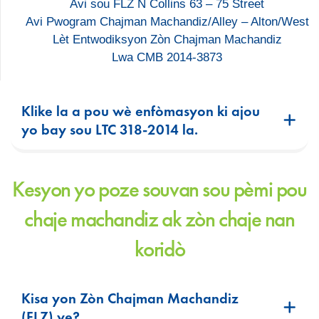
Avi sou FLZ N Collins 63 – 75 Street
Avi Pwogram Chajman Machandiz/Alley – Alton/West
Lèt Entwodiksyon Zòn Chajman Machandiz
Lwa CMB 2014-3873
Klike la a pou wè enfòmasyon ki ajou
yo bay sou LTC 318-2014 la.
Kesyon yo poze souvan sou pèmi pou
chaje machandiz ak zòn chaje nan
koridò
Kisa yon Zòn Chajman Machandiz
(FLZ) ye?