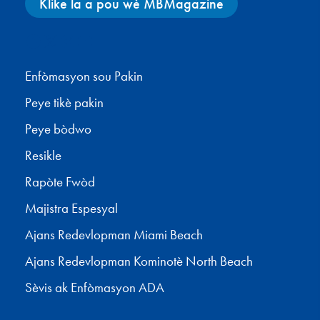
Klike la a pou wè MBMagazine
Facebook
X
Instagram
YouTube
Enfòmasyon sou Pakin
Peye tikè pakin
Peye bòdwo
Resikle
Rapòte Fwòd
Majistra Espesyal
Ajans Redevlopman Miami Beach
Ajans Redevlopman Kominotè North Beach
Sèvis ak Enfòmasyon ADA