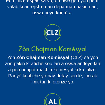
Pou itilize espas sa yo, ou dwe gen yon pèmi
valab ki anrejistre nan depatman pakin nan,
oswa peye kontè a.
Zòn Chajman Komèsyal
Yon
Zòn Chajman Komèsyal
(CLZ) se yon
zòn pakin ki afiche sou lari a oswa andeyò lari
a pou nenpòt machin komèsyal ki ka itilize.
Panyò ki afiche yo bay detay sou lè, jou ak
limit tan ki otorize yo.