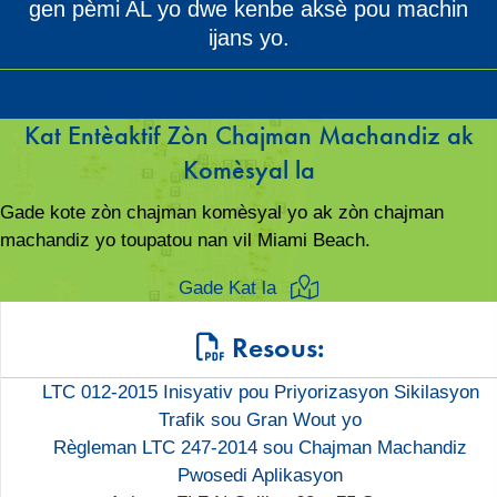
gen pèmi AL yo dwe kenbe aksè pou machin
ijans yo.
Telechaje Aplikasyon Alley & Freight la
Kat Entèaktif Zòn Chajman Machandiz ak
Komèsyal la
Gade kote zòn chajman komèsyal yo ak zòn chajman
machandiz yo toupatou nan vil Miami Beach.
Gade Kat la
Resous:
LTC 012-2015 Inisyativ pou Priyorizasyon Sikilasyon
Trafik sou Gran Wout yo
Règleman LTC 247-2014 sou Chajman Machandiz
Pwosedi Aplikasyon