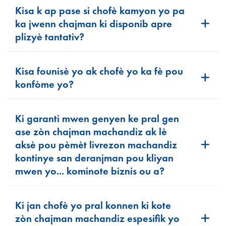
Kisa k ap pase si chofè kamyon yo pa
ka jwenn chajman ki disponib apre
plizyè tantativ?
Kisa founisè yo ak chofè yo ka fè pou
konfòme yo?
Ki garanti mwen genyen ke pral gen
ase zòn chajman machandiz ak lè
aksè pou pèmèt livrezon machandiz
kontinye san deranjman pou kliyan
mwen yo... kominote biznis ou a?
Ki jan chofè yo pral konnen ki kote
zòn chajman machandiz espesifik yo