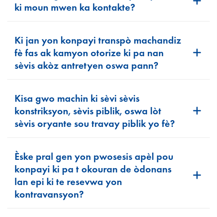
ki moun mwen ka kontakte?
Ki jan yon konpayi transpò machandiz
fè fas ak kamyon otorize ki pa nan
sèvis akòz antretyen oswa pann?
Kisa gwo machin ki sèvi sèvis
konstriksyon, sèvis piblik, oswa lòt
sèvis oryante sou travay piblik yo fè?
Èske pral gen yon pwosesis apèl pou
konpayi ki pa t okouran de òdonans
lan epi ki te resevwa yon
kontravansyon?