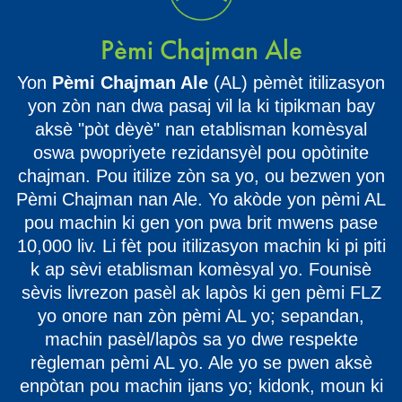
Pèmi Chajman Ale
Yon
Pèmi Chajman Ale
(AL) pèmèt itilizasyon
yon zòn nan dwa pasaj vil la ki tipikman bay
aksè "pòt dèyè" nan etablisman komèsyal
oswa pwopriyete rezidansyèl pou opòtinite
chajman. Pou itilize zòn sa yo, ou bezwen yon
Pèmi Chajman nan Ale. Yo akòde yon pèmi AL
pou machin ki gen yon pwa brit mwens pase
10,000 liv. Li fèt pou itilizasyon machin ki pi piti
k ap sèvi etablisman komèsyal yo. Founisè
sèvis livrezon pasèl ak lapòs ki gen pèmi FLZ
yo onore nan zòn pèmi AL yo; sepandan,
machin pasèl/lapòs sa yo dwe respekte
règleman pèmi AL yo. Ale yo se pwen aksè
enpòtan pou machin ijans yo; kidonk, moun ki