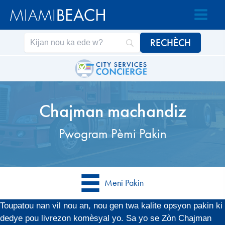
Ale
Ale
nan
nan
Kontni
kontni
an
Chajman machandiz
Pwogram Pèmi Pakin
Meni Pakin
Toupatou nan vil nou an, nou gen twa kalite opsyon pakin ki
dedye pou livrezon komèsyal yo. Sa yo se Zòn Chajman