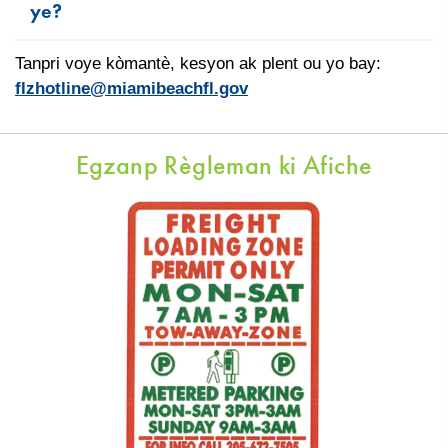
ye?
Tanpri voye kòmantè, kesyon ak plent ou yo bay:
flzhotline@miamibeachfl.gov
Egzanp Règleman ki Afiche