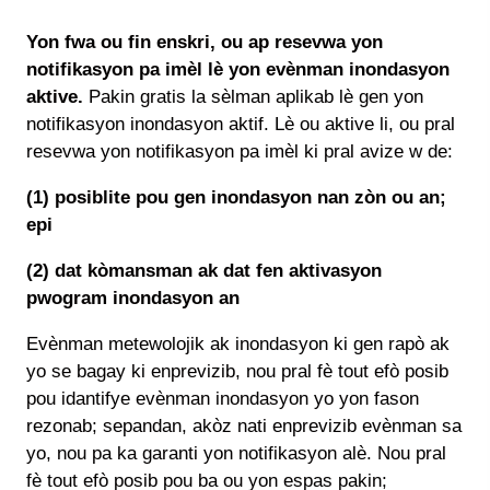
Yon fwa ou fin enskri, ou ap resevwa yon
notifikasyon pa imèl lè yon evènman inondasyon
aktive.
Pakin gratis la sèlman aplikab lè gen yon
notifikasyon inondasyon aktif. Lè ou aktive li, ou pral
resevwa yon notifikasyon pa imèl ki pral avize w de:
(1) posiblite pou gen inondasyon nan zòn ou an;
epi
(2) dat kòmansman ak dat fen aktivasyon
pwogram inondasyon an
Evènman metewolojik ak inondasyon ki gen rapò ak
yo se bagay ki enprevizib, nou pral fè tout efò posib
pou idantifye evènman inondasyon yo yon fason
rezonab; sepandan, akòz nati enprevizib evènman sa
yo, nou pa ka garanti yon notifikasyon alè. Nou pral
fè tout efò posib pou ba ou yon espas pakin;