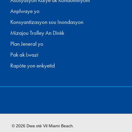
Asosyasyon Katye ak Kondominyòm
Anplwaye yo
Konsyantizasyon sou Inondasyon
Mizajou Trolley An Dirèk
Plan Jeneral yo
Pak ak Lwazi
Rapòte yon enkyetid
© 2026 Dwa otè Vil Miami Beach.