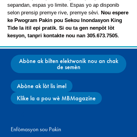
sepandan, espas yo limite. Espas yo ap disponib
selon prensip premye rive, premye sèvi.
Nou espere
ke Pwogram Pakin pou Sekou Inondasyon King
Tide la itil epi pratik. Si ou ta gen nenpòt lòt
kesyon, tanpri kontakte nou nan 305.673.7505.
Abòne ak bilten elektwonik nou an chak
de semèn
Abòne ak lòt lis imel
Klike la a pou wè MBMagazine
Facebook
X
Instagram
YouTube
Enfòmasyon sou Pakin