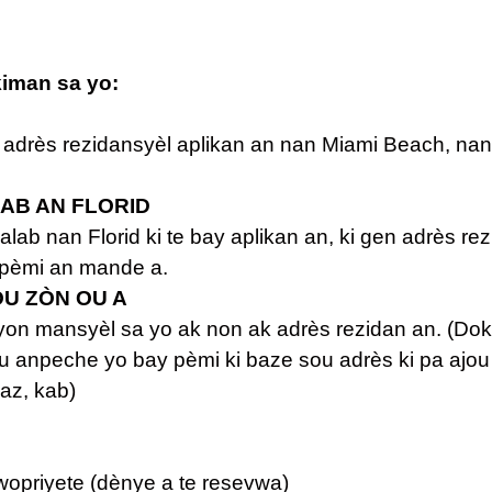
kiman sa yo:
B
nan adrès rezidansyèl aplikan an nan Miami Beach, n
LAB AN FLORID
alab nan Florid ki te bay aplikan an, ki gen adrès r
i pèmi an mande a.
U ZÒN OU A
yon mansyèl sa yo ak non ak adrès rezidan an. (Do
ou anpeche yo bay pèmi ki baze sou adrès ki pa ajou 
gaz, kab)
opriyete (dènye a te resevwa)