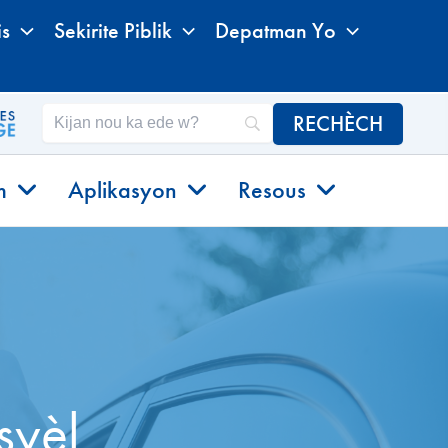
is
Sekirite Piblik
Depatman Yo
m
Aplikasyon
Resous
syèl