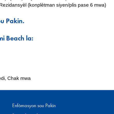
ezidansyèl (konplètman siyen/plis pase 6 mwa)
u Pakin.
mi Beach la:
edi, Chak mwa
Enfòmasyon sou Pakin