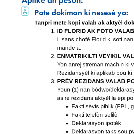
Aplike an pèsòn:
Pote dokiman ki nesesè yo:
Tanpri mete kopi valab ak aktyèl do
ID FLORID AK FOTO VALA
Lisans chofè Florid ki soti 
mande a.
ENMATRIKILTI VEYIKIL VA
Yon anrejistreman machin ki v
Rezidansyèl ki aplikab pou k
PRÈV REZIDANS VALAB PO
Youn (1) nan bòdwo/deklaras
asire rezidans aktyèl la epi p
Fakti sèvis piblik (FPL, 
Fakti telefòn selilè
Deklarasyon ipotèk
Deklarasyon taks sou pw