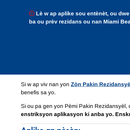
Lè w ap aplike sou entènèt, ou dwe
ba ou prèv rezidans ou nan Miami Be
Si w ap viv nan yon
Zòn Pakin Rezidansyè
benefis sa yo.
Si ou pa gen yon Pèmi Pakin Rezidansyèl,
enstriksyon aplikasyon ki anba yo. Ensk