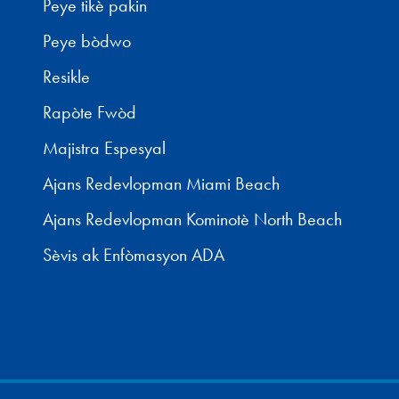
Peye tikè pakin
Peye bòdwo
Resikle
Rapòte Fwòd
Majistra Espesyal
Ajans Redevlopman Miami Beach
Ajans Redevlopman Kominotè North Beach
Sèvis ak Enfòmasyon ADA