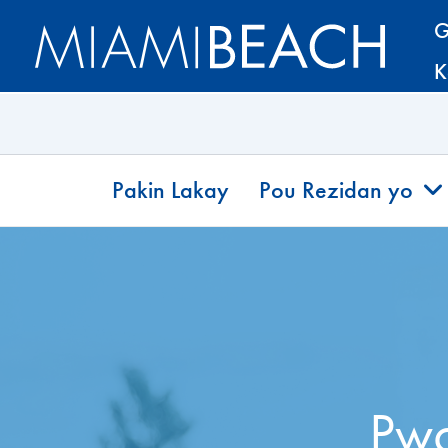
Ale
Ale
G
nan
nan
K
Kontni
kontni
an
Pakin Lakay
Pou Rezidan yo
Pwo