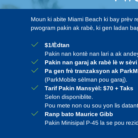
Moun ki abite Miami Beach ki bay prèv r
pwogram pakin ak rabè, ki gen ladan ba
$1/Èdtan
Pakin nan kontè nan lari a ak andey
Pakin nan garaj ak rabè lè w sèv
Pa gen frè tranzaksyon ak Park
(ParkMobile sèlman pou garaj).
Tarif Pakin Mansyèl: $70 + Taks
Selon disponiblite.
Pou mete non ou sou yon lis datant,
Ranp bato Maurice Gibb
Pakin Minisipal P-45 la se pou re
ENSKRI POU PWÒGRAM N