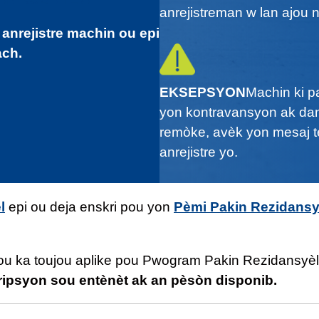
anrejistreman w lan ajou
 anrejistre machin ou epi
ach.
EKSEPSYON
Machin ki p
yon kontravansyon ak danje
remòke, avèk yon mesaj tè
anrejistre yo.
l
epi ou deja enskri pou yon
Pèmi Pakin Rezidansy
 ou ka toujou aplike pou Pwogram Pakin Rezidansyè
ripsyon sou entènèt ak an pèsòn disponib.