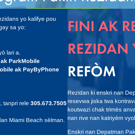
ezidans yo kalifye pou
FINI AK 
gay sa yo:
REZIDAN
ò lari a.
i ak ParkMobile
REFÒM
Mobile ak PayByPhone
Rezidan ki enskri nan De
resevwa jiska twa kontra
 tanpri rele
305.673.7505
koutwazi chak trimès anv
nan rive nan katriyèm vyo
zidan Miami Beach sèlman.
Enskri nan Depatman Paki
AN KOUNYE A