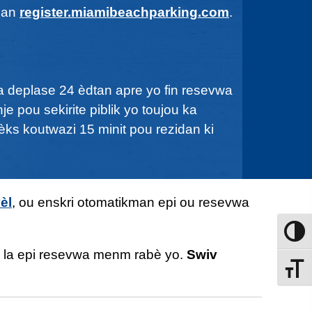
 nan
register.miamibeachparking.com
.
a deplase 24 èdtan apre yo fin resevwa
 pou sekirite piblik yo toujou ka
ks koutwazi 15 minit pou rezidan ki
èl
, ou enskri otomatikman epi ou resevwa
Aktive
l la epi resevwa menm rabè yo.
Swiv
Chanje