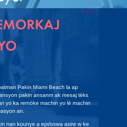
REMORKAJ
 YO
patman Pakin Miami Beach la ap
vansyon pakin ansanm ak mesaj tèks
an yo ka remòke machin yo lè machin
lasyon an.
n nan kounye a epi/oswa asire w ke