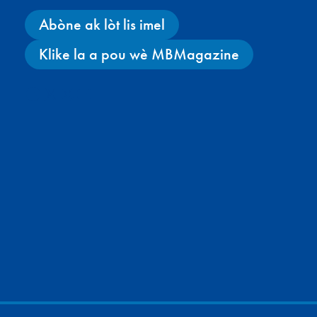
Abòne ak lòt lis imel
Klike la a pou wè MBMagazine
Facebook
X
Instagram
YouTube