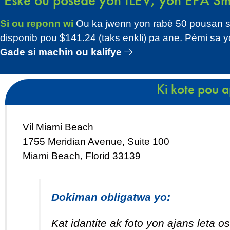
Èske ou posede yon ILEV, yon EPA Smar
Si ou reponn wi
Ou ka jwenn yon rabè 50 pousan sou 
disponib pou $141.24 (taks enkli) pa ane. Pèmi sa 
Gade si machin ou kalifye
Ki kote pou a
Vil Miami Beach
1755 Meridian Avenue, Suite 100
Miami Beach, Florid 33139
Dokiman obligatwa yo:
Kat idantite ak foto yon ajans leta 