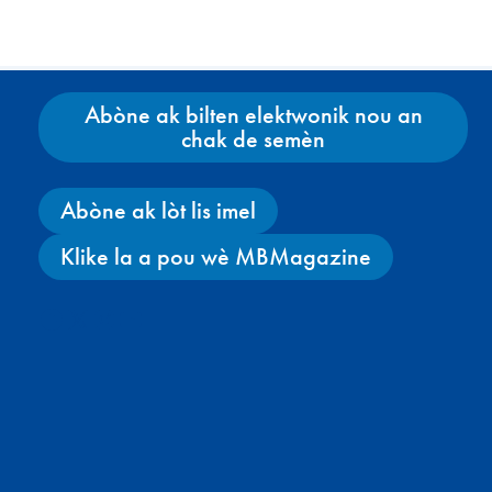
Abòne ak bilten elektwonik nou an
chak de semèn
Abòne ak lòt lis imel
Klike la a pou wè MBMagazine
Facebook
X
Instagram
YouTube