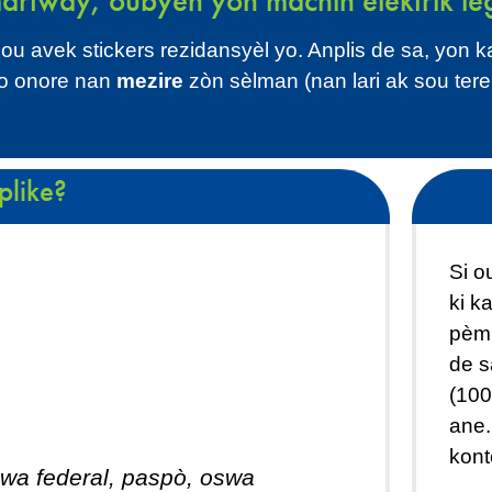
tway, oubyen yon machin elektrik legal 
avek stickers rezidansyèl yo. Anplis de sa, yon kanti
yo onore nan
mezire
zòn sèlman (nan lari ak sou teren
plike?
Si o
ki k
pèmi
de s
(100
ane.
kont
oswa federal, paspò, oswa