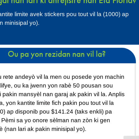
nan lari ki anrejistre nan Eta Florid?
te limite avek stickers pou tout vil la (1000) ap
 minisipal yo).
Ou pa yon rezidan nan vil la?
u rete andeyò vil la men ou posede yon machin
alifye, ou ka jwenn yon rabè 50 pousan sou
 pakin mansyèl nan garaj ak pakin vil la. Anplis
a, yon kantite limite fich pakin pou tout vil la
0) ap disponib pou $141.24 (taks enkli) pa
 Pèmi sa yo onore sèlman nan zòn ki gen
è (nan lari ak pakin minisipal yo).