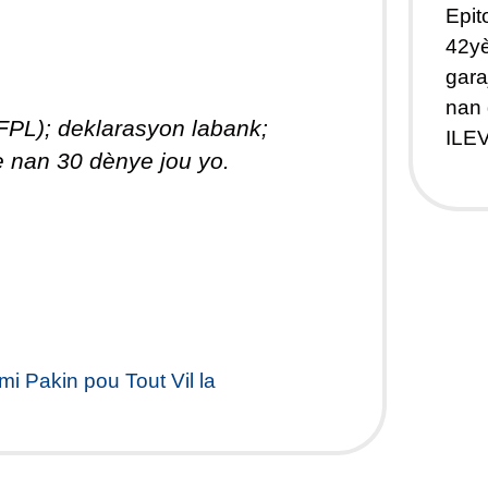
Epit
42yè
gara
nan 
, FPL); deklarasyon labank;
ILEV
e nan 30 dènye jou yo.
i Pakin pou Tout Vil la