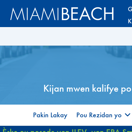
Ale
Ale
G
nan
nan
K
Kontni
kontni
an
Kijan mwen kalifye po
Pakin Lakay
Pou Rezidan yo