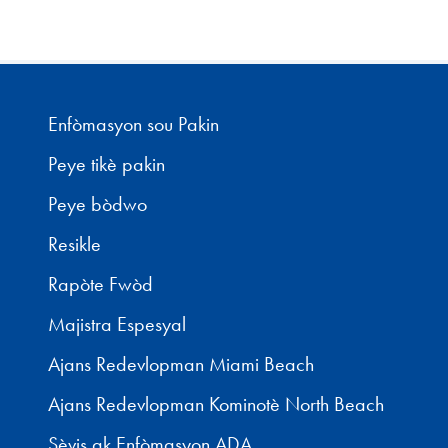
Enfòmasyon sou Pakin
Peye tikè pakin
Peye bòdwo
Resikle
Rapòte Fwòd
Majistra Espesyal
Ajans Redevlopman Miami Beach
Ajans Redevlopman Kominotè North Beach
Sèvis ak Enfòmasyon ADA