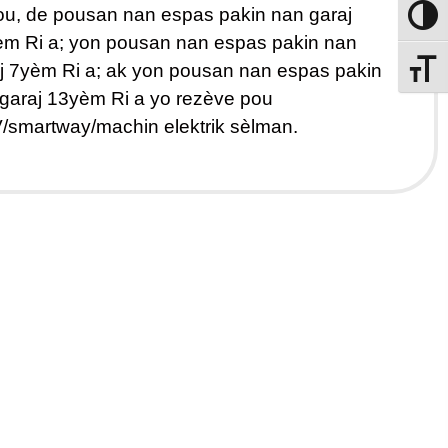
ou, de pousan nan espas pakin nan garaj
Aktive
m Ri a; yon pousan nan espas pakin nan
j 7yèm Ri a; ak yon pousan nan espas pakin
Chanje
garaj 13yèm Ri a yo rezève pou
/smartway/machin elektrik sèlman.