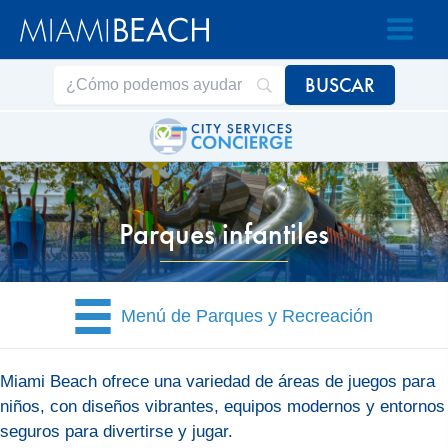
Saltar
Saltar
al
al
contenido
contenido
Parques infantiles
Menú de Parques y Recreación
Miami Beach ofrece una variedad de áreas de juegos para
niños, con diseños vibrantes, equipos modernos y entornos
seguros para divertirse y jugar.