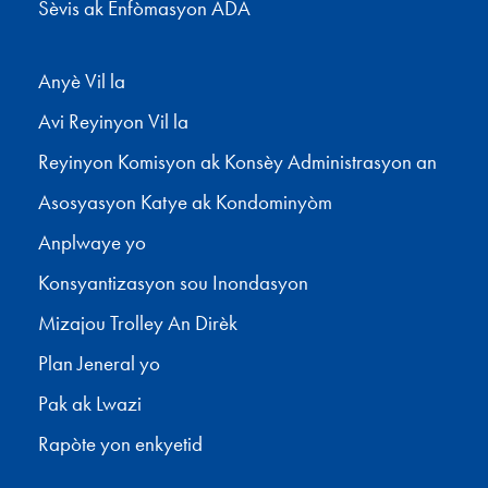
Sèvis ak Enfòmasyon ADA
Anyè Vil la
Avi Reyinyon Vil la
Reyinyon Komisyon ak Konsèy Administrasyon an
Asosyasyon Katye ak Kondominyòm
Anplwaye yo
Konsyantizasyon sou Inondasyon
Mizajou Trolley An Dirèk
Plan Jeneral yo
Pak ak Lwazi
Rapòte yon enkyetid