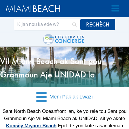
Ale
Ale
nan
nan
Kontni
kontni
an
Vil Miami Beach ak Sant pou
Granmoun Aje UNIDAD la
Meni Pak ak Lwazi
Sant North Beach Oceanfront lan, ke yo rele tou Sant pou
Granmoun Aje Vil Miami Beach ak UNIDAD, sitiye akote
Konsèy Miyami Beach
Epi li te yon kote rasanbleman