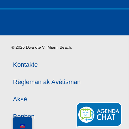
© 2026 Dwa otè Vil Miami Beach.
Kontakte
Règleman ak Avètisman
Aksè
Bonbon