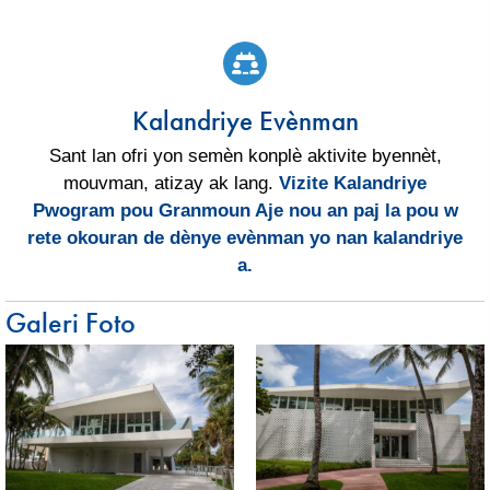
Kalandriye Evènman
Sant lan ofri yon semèn konplè aktivite byennèt,
mouvman, atizay ak lang.
Vizite Kalandriye
Pwogram pou Granmoun Aje nou an
paj la pou w
rete okouran de dènye evènman yo nan kalandriye
a.
Galeri Foto