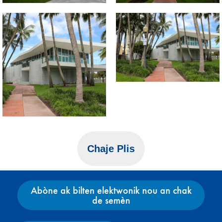
Chaje Plis
Abòne ak bilten elektwonik nou an chak
de semèn