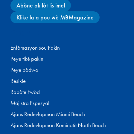
Abòne ak lòt lis imel
Klike la a pou wè MBMagazine
Facebook
X
Instagram
YouTube
Enfòmasyon sou Pakin
Peye tikè pakin
Peye bòdwo
Resikle
Rapòte Fwòd
Majistra Espesyal
Ajans Redevlopman Miami Beach
Ajans Redevlopman Kominotè North Beach