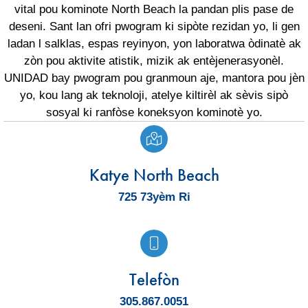
vital pou kominote North Beach la pandan plis pase de
deseni. Sant lan ofri pwogram ki sipòte rezidan yo, li gen
ladan l salklas, espas reyinyon, yon laboratwa òdinatè ak
zòn pou aktivite atistik, mizik ak entèjenerasyonèl.
UNIDAD bay pwogram pou granmoun aje, mantora pou jèn
yo, kou lang ak teknoloji, atelye kiltirèl ak sèvis sipò
sosyal ki ranfòse koneksyon kominotè yo.
Katye North Beach
725 73yèm Ri
Telefòn
305.867.0051