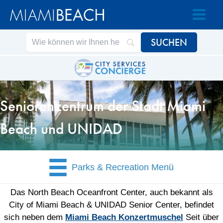
Zum
Zum
Inhalt
Inhalt
springen
springen
Seniorenzentrum der Stadt Miami
Beach und UNIDAD
Parks & Recreation Menü
Das North Beach Oceanfront Center, auch bekannt als
City of Miami Beach & UNIDAD Senior Center, befindet
sich neben dem
Miami Beach Konzertmuschel
Seit über