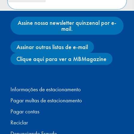
t
u
r
a
Assine nossa newsletter quinzenal por e-
*
mail.
Assinar outras listas de e-mail
Clique aqui para ver a MBMagazine
Facebook
X
Instagram
YouTube
Informações de estacionamento
Pagar multas de estacionamento
Pagar contas
Reciclar
Denunciando Fraude