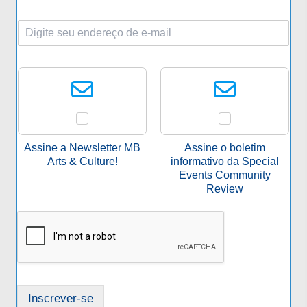
E
-
m
S
a
e
i
l
l
e
*
c
i
o
Assine a Newsletter MB
Assine o boletim
n
Arts & Culture!
informativo da Special
e
Events Community
u
Review
m
a
a
s
s
i
n
Inscrever-se
a