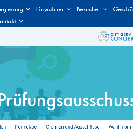
egierung
Einwohner
Besucher
Geschä
ontakt
Prüfungsausschus
den
Formulare
Gremien und Ausschüsse
Wahlinform