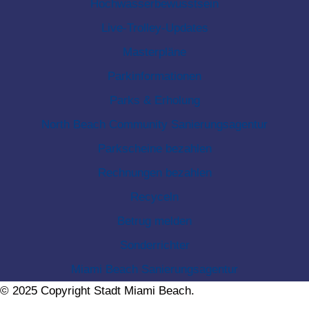
Hochwasserbewusstsein
Live-Trolley-Updates
Masterpläne
Parkinformationen
Parks & Erholung
North Beach Community Sanierungsagentur
Parkscheine bezahlen
Rechnungen bezahlen
Recyceln
Betrug melden
Sonderrichter
Miami Beach Sanierungsagentur
© 2025 Copyright Stadt Miami Beach.