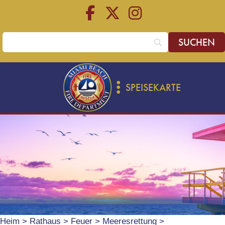
Zum
Zum
Inhalt
Inhalt
springen
springen
SPEISEKARTE
Heim
>
Rathaus
>
Feuer
>
Meeresrettung
>