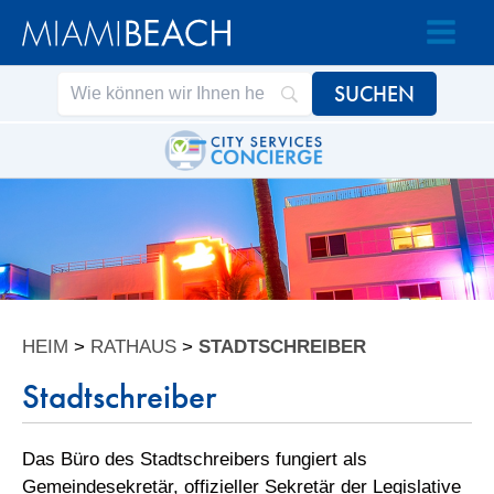
Zum
Zum
Inhalt
Inhalt
springen
springen
HEIM
>
RATHAUS
>
STADTSCHREIBER
Stadtschreiber
Das Büro des Stadtschreibers fungiert als
Gemeindesekretär, offizieller Sekretär der Legislative