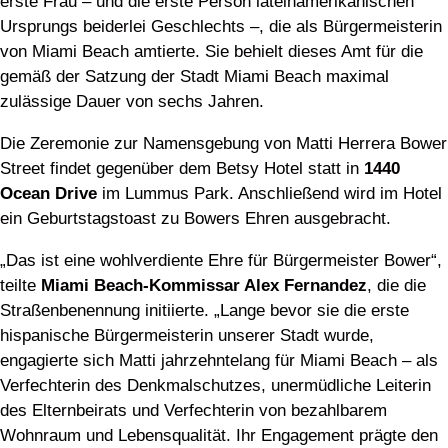
erste Frau – und die erste Person lateinamerikanischen
Ursprungs beiderlei Geschlechts –, die als Bürgermeisterin
von Miami Beach amtierte. Sie behielt dieses Amt für die
gemäß der Satzung der Stadt Miami Beach maximal
zulässige Dauer von sechs Jahren.
Die Zeremonie zur Namensgebung von Matti Herrera Bower
Street findet gegenüber dem Betsy Hotel statt in
1440
Ocean Drive
im Lummus Park. Anschließend wird im Hotel
ein Geburtstagstoast zu Bowers Ehren ausgebracht.
„Das ist eine wohlverdiente Ehre für Bürgermeister Bower“,
teilte
Miami Beach-Kommissar Alex Fernandez
, die die
Straßenbenennung initiierte. „Lange bevor sie die erste
hispanische Bürgermeisterin unserer Stadt wurde,
engagierte sich Matti jahrzehntelang für Miami Beach – als
Verfechterin des Denkmalschutzes, unermüdliche Leiterin
des Elternbeirats und Verfechterin von bezahlbarem
Wohnraum und Lebensqualität. Ihr Engagement prägte den