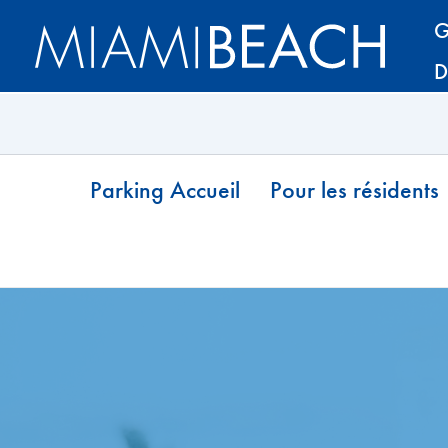
Passer
Passer
G
au
au
D
contenu
contenu
Parking Accueil
Pour les résidents