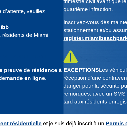
trimestre civil avant que l
quatrième infraction.
 d'attente, veuillez
Inscrivez-vous dès maint
Gibb
stationnement et/ou assure
x résidents de Miami
register.miamibeachpar
MME MAINTENANT
EXCEPTIONS
Les véhicu
ne preuve de résidence à
réception d'une contraven
 demande en ligne.
danger pour la sécurité pu
remorqués, avec un SMS d
tard aux résidents enregis
nt résidentielle
et je suis déjà inscrit à un
Permis 