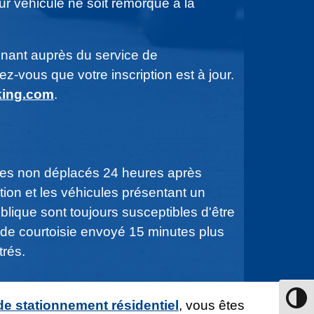
eur véhicule ne soit remorqué à la
enant auprès du service de
z-vous que votre inscription est à jour.
king.com
.
les non déplacés 24 heures après
tion et les véhicules présentant un
blique sont toujours susceptibles d'être
e courtoisie envoyé 15 minutes plus
trés.
Passer
de stationnement résidentiel
, vous êtes