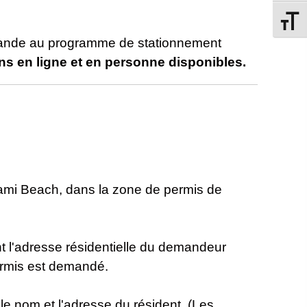
Changer
emande au programme de stationnement
ons en ligne et en personne disponibles.
iami Beach, dans la zone de permis de
t l'adresse résidentielle du demandeur
permis est demandé.
e nom et l'adresse du résident. (Les