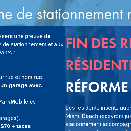
 de stationnement r
issent une preuve de
FIN DES
s de stationnement et aux
vants :
RÉSIDENT
 rue et hors rue.
RÉFORME
s un garage avec
ParkMobile et
Les résidents inscrits au
Miami Beach recevront jus
arages).
stationnement accompagn
 $70 + taxes