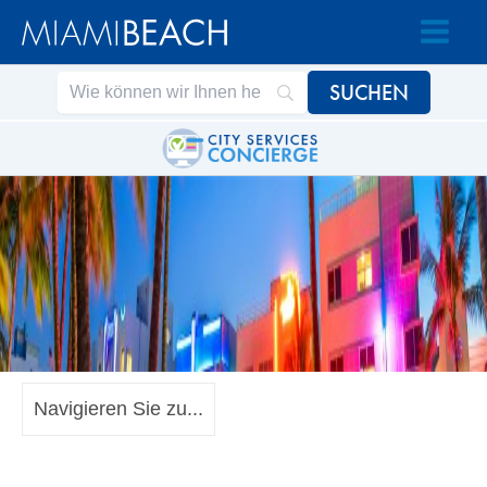
Zum
Zum
Inhalt
Inhalt
springen
springen
Navigieren Sie zu...