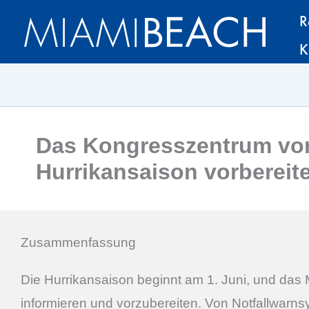
Zum
Zum
R
Inhalt
Inhalt
K
springen
springen
Das Kongresszentrum von
Hurrikansaison vorbereite
Zusammenfassung
Die Hurrikansaison beginnt am 1. Juni, und das
informieren und vorzubereiten. Von Notfallwarns