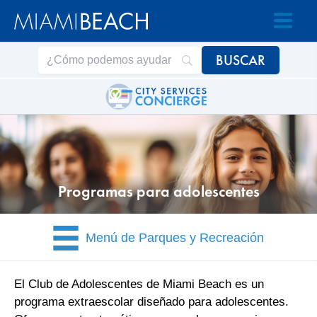
Saltar
Saltar
al
al
contenido
contenido
Programas para adolescentes
Menú de Parques y Recreación
El Club de Adolescentes de Miami Beach es un
programa extraescolar diseñado para adolescentes.